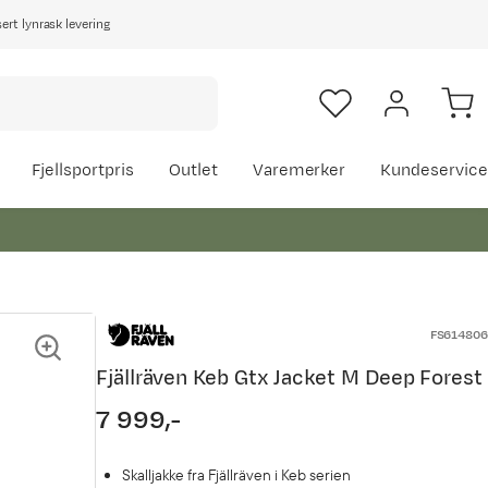
rt lynrask levering
Fjellsportpris
Outlet
Varemerker
Kundeservice
FS614806
Fjällräven Keb Gtx Jacket M Deep Forest
7 999,-
price
Skalljakke fra Fjällräven i Keb serien