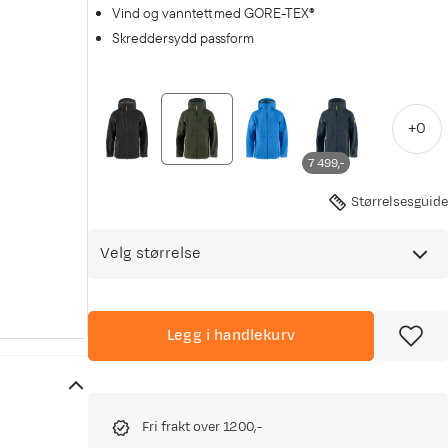
Vind og vanntett med GORE-TEX®
Skreddersydd passform
+
0
7 499,-
Størrelsesguide
Velg størrelse
Legg i handlekurv
Fri frakt over 1200,-