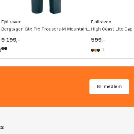
Fjällräven
Fjällräven
Bergtagen Gtx Pro Trousers M Mountain Blue
High Coast Lite Cap
9 199,-
599,-
price
price
)
1
Bli medlem
ss