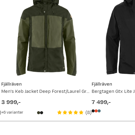
86
87
vordan
Fjällräven
Fjällräven
Men's Keb Jacket Deep Forest/Laurel Green
Bergtagen Gtx Lite 
3 999,-
7 499,-
price
price
)
(
8
)
6
varianter