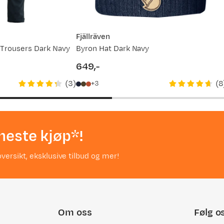
Fjällräven
 Trousers Dark Navy
Byron Hat Dark Navy
649,-
price
(
3
)
(
8
3
neste kjøp*!
versikt, eksklusive tilbud og mer!
Om oss
Følg o