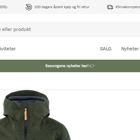
1200,-
100 dagers åpent kjøp og fri retur
Klimakompense
iviteter
SALG
Nyheter
Sesongens nyheter her!
👉