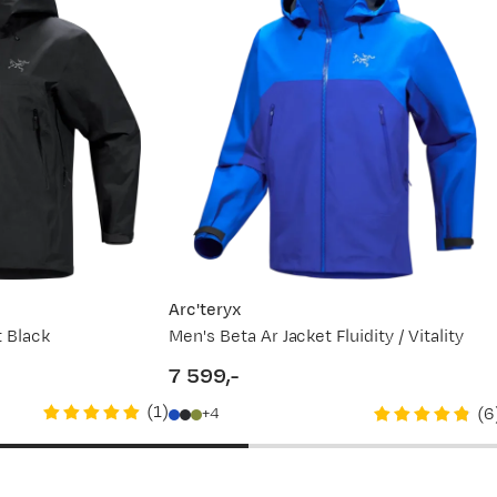
80
81
82
83
84
85
Legg til 5 cm på Regular lengdene over
 Det er alltid greit med litt hjelp. For mer detaljert info om h
ett størrelse
(åpner ny side)
service.
Arc'teryx
t Black
Men's Beta Ar Jacket Fluidity / Vitality
7 599,-
price
(
1
)
(
6
4