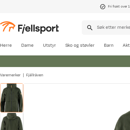
Fri frakt over 
Herre
Dame
Utstyr
Sko og støvler
Barn
Akt
Varemerker
Fjällräven