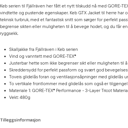
Keb serien til Fjällräven her fått et nytt tilskudd nå med GORE-T
vindtette og pustende egenskaper. Keb GTX Jacket til herre har 
teknisk turbruk, med et fantastisk snitt som sørger for perfekt pa
begrense sikten eller muligheten til å bevege hodet, og du får enk
ryggsekk.
Skalljakke fra Fjällräven i Keb serien
Vind og vanntett med GORE-TEX®
Justerbar hette som ikke begrenser sikt eller muligheten til
Skreddersydd for perfekt passform og svært god bevegelsesf
Toveis glidelås foran og ventilasjonsåpninger med glidelås
To vertikale frontlommer med glidelås som også er tilgjengel
Materiale 1: GORE-TEX® Performance - 3-Layer Tricot Material
Vekt: 480g
Tilleggsinformasjon