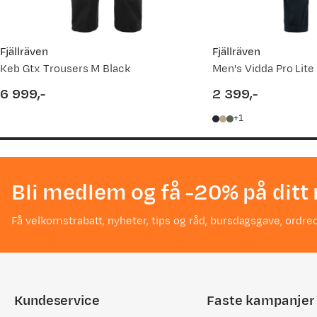
Fjällräven
Fjällräven
Keb Gtx Trousers M Black
Men's Vidda Pro Lite
6 999,-
2 399,-
price
price
1
Bli medlem og få -20% på ditt 
Få velkomstrabatt, nyheter, tips og råd, bursdagsgave, ordreo
Kundeservice
Faste kampanjer