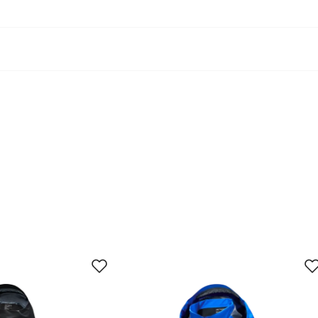
arbonfri impregnering blir merket med “PFAS-fri DWR” i vår
e for fluorerte stoffer som kan være helse- og miljøskadelig.
4
46
48
50
52
54
56
S
S-M
M
M-L
L-XL
XL
XL-XXL
8
92
96
100
104
108
112
80
84
88
92
96
100
6
100
104
108
112
116
120
0
91
92
93
94
95
96