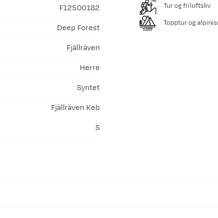
Tur og friluftsliv
F12500182
Topptur og alpini
Deep Forest
Fjällräven
Herre
Syntet
Fjällräven Keb
S