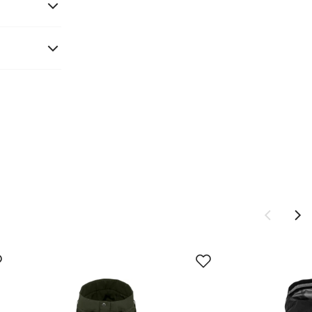
58
60
XXL-XXXL
XXXL
116
120
104
108
124
128
97
98