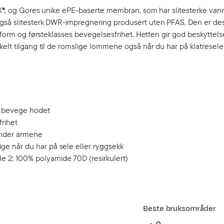
EX®, og Gores unike ePE-baserte membran, som har slitesterke vann
også slitesterk DWR-impregnering produsert uten PFAS. Den er des
ssform og førsteklasses bevegelsesfrihet. Hetten gir god beskyttels
elt tilgang til de romslige lommene også når du har på klatresele 
 å bevege hodet
rihet
 under armene
ige når du har på sele eller ryggsekk
e 2: 100% polyamide 70D (resirkulert)
Beste bruksområder