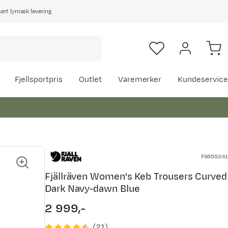
rt lynrask levering
Fjellsportpris
Outlet
Varemerker
Kundeservice
FS655241
Fjällräven Women's Keb Trousers Curved
Dark Navy-dawn Blue
2 999,-
price
(
21
)