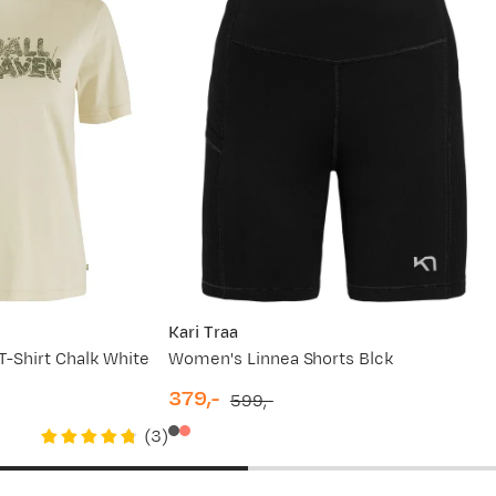
kt! Veldig rask leveranse. Favoritt nettbutikken ! Vil alltid han
Kari Traa
-Shirt Chalk White
Women's Linnea Shorts Blck
379,-
599,-
discounted
original
(
3
)
price
price