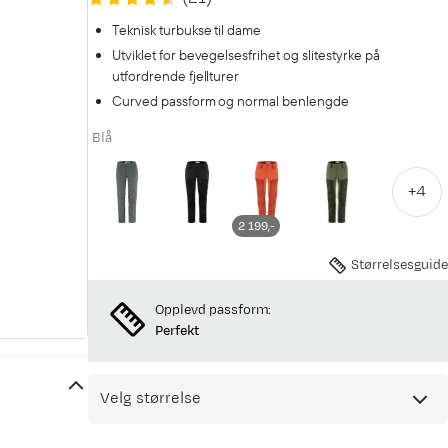
Teknisk turbukse til dame
Utviklet for bevegelsesfrihet og slitestyrke på
utfordrende fjellturer
Curved passform og normal benlengde
Blå
+
4
2 199,-
Størrelsesguide
Opplevd passform:
Perfekt
Velg størrelse