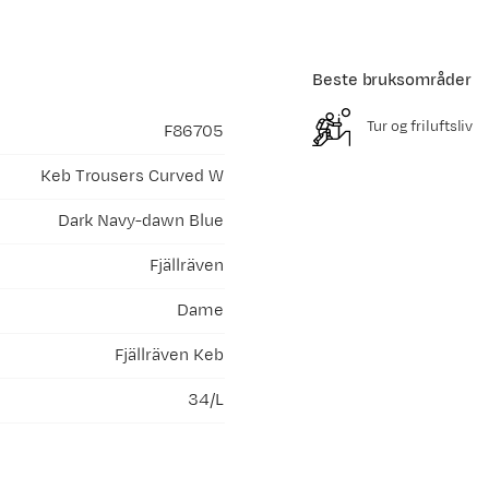
Beste bruksområder
Tur og friluftsliv
F86705
Keb Trousers Curved W
Dark Navy-dawn Blue
Fjällräven
Dame
Fjällräven Keb
34/L