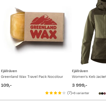
dle her
Fjällräven
Fjällräven
Greenland Wax Travel Pack Nocolour
109,-
3 999,-
price
price
(
7
)
6
varianter