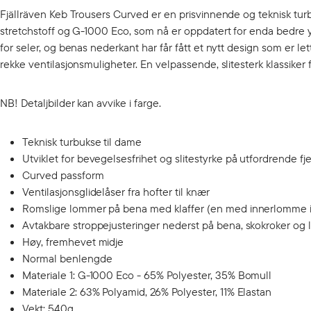
Fjällräven Keb Trousers Curved er en prisvinnende og teknisk tu
stretchstoff og G-1000 Eco, som nå er oppdatert for enda bedre yt
for seler, og benas nederkant har får fått et nytt design som er le
rekke ventilasjonsmuligheter. En velpassende, slitesterk klassiker 
NB! Detaljbilder kan avvike i farge.
Teknisk turbukse til dame
Utviklet for bevegelsesfrihet og slitestyrke på utfordrende fje
Curved passform
Ventilasjonsglidelåser fra hofter til knær
Romslige lommer på bena med klaffer (en med innerlomme 
Avtakbare stroppejusteringer nederst på bena, skokroker og l
Høy, fremhevet midje
Normal benlengde
Materiale 1: G-1000 Eco - 65% Polyester, 35% Bomull
Materiale 2: 63% Polyamid, 26% Polyester, 11% Elastan
Vekt: 540g