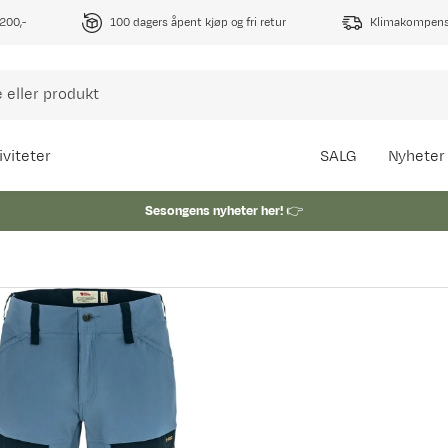
1200,-
100 dagers åpent kjøp og fri retur
Klimakompense
iviteter
SALG
Nyheter
Sesongens nyheter her!
👉