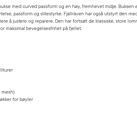
rbukse med curved passform og en høy, fremhevet midje. Buksen er
else, passform og slitestyrke. Fjällräven har også utstyrt den me
ttere å justere og reparere. Den har fortsatt de klassiske, store l
for maksimal bevegelsesfrihet på fjellet.
llturer
i mesh)
økker for bøyler