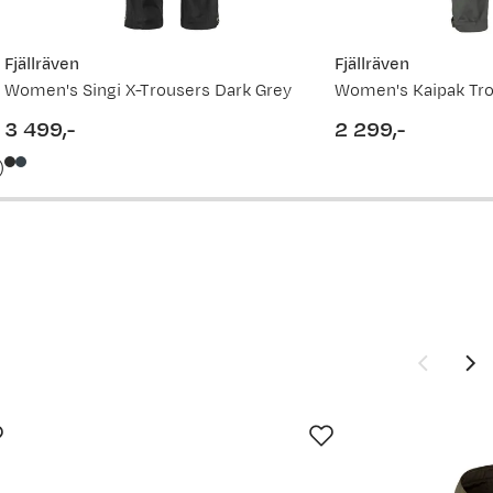
Fjällräven
Fjällräven
Women's Singi X-Trousers Dark Grey
Women's Kaipak Tro
3 499,-
2 299,-
vordan
price
price
)