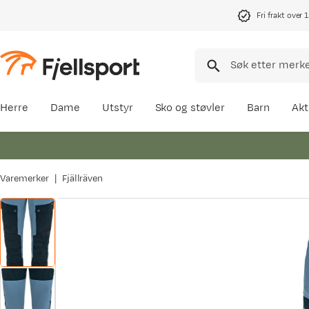
Fri frakt over 
Herre
Dame
Utstyr
Sko og støvler
Barn
Akt
Varemerker
Fjällräven