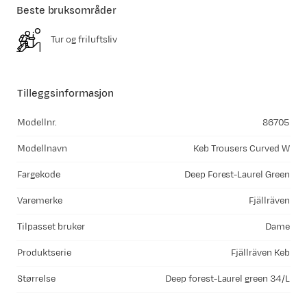
Beste bruksområder
Tur og friluftsliv
Tilleggsinformasjon
Modellnr.
86705
Modellnavn
Keb Trousers Curved W
Fargekode
Deep Forest-Laurel Green
Varemerke
Fjällräven
Tilpasset bruker
Dame
Produktserie
Fjällräven Keb
Størrelse
Deep forest-Laurel green 34/L