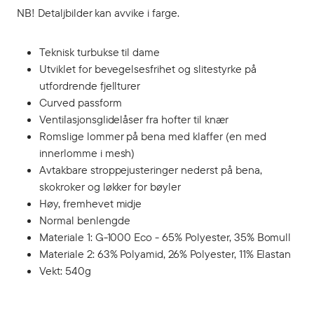
NB! Detaljbilder kan avvike i farge.
Teknisk turbukse til dame
Utviklet for bevegelsesfrihet og slitestyrke på
utfordrende fjellturer
Curved passform
Ventilasjonsglidelåser fra hofter til knær
Romslige lommer på bena med klaffer (en med
innerlomme i mesh)
Avtakbare stroppejusteringer nederst på bena,
skokroker og løkker for bøyler
Høy, fremhevet midje
Normal benlengde
Materiale 1: G-1000 Eco - 65% Polyester, 35% Bomull
Materiale 2: 63% Polyamid, 26% Polyester, 11% Elastan
Vekt: 540g