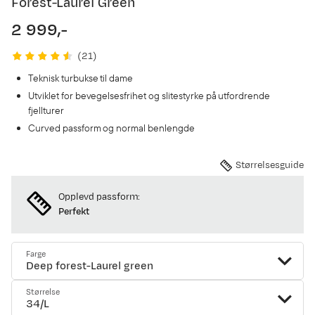
Forest-Laurel Green
2 999,-
price
(
21
)
Teknisk turbukse til dame
Utviklet for bevegelsesfrihet og slitestyrke på utfordrende
fjellturer
Curved passform og normal benlengde
Størrelsesguide
Opplevd passform:
Perfekt
Farge
Deep forest-Laurel green
Størrelse
34/L