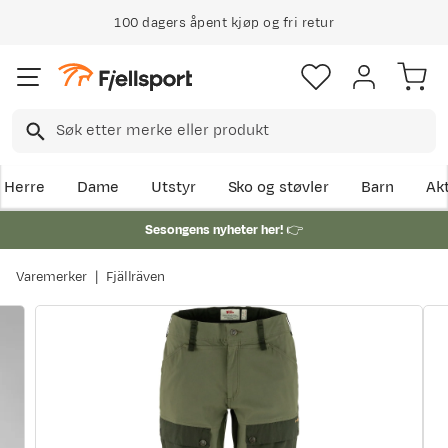
100 dagers åpent kjøp og fri retur
Klimakompensert lynrask levering
Herre
Dame
Utstyr
Sko og støvler
Barn
Akt
Sesongens nyheter her!
👉
Varemerker
Fjällräven