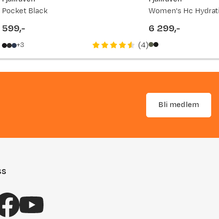
Pocket Black
599,-
6 299,-
price
price
(
4
)
3
Bli medlem
ss