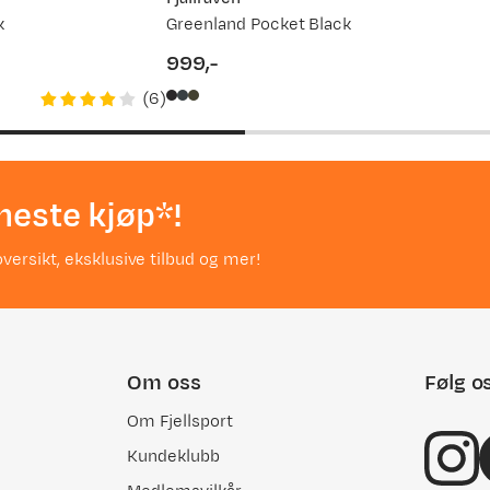
k
Greenland Pocket Black
999,-
price
(
6
)
neste kjøp*!
versikt, eksklusive tilbud og mer!
Om oss
Følg o
Om Fjellsport
Kundeklubb