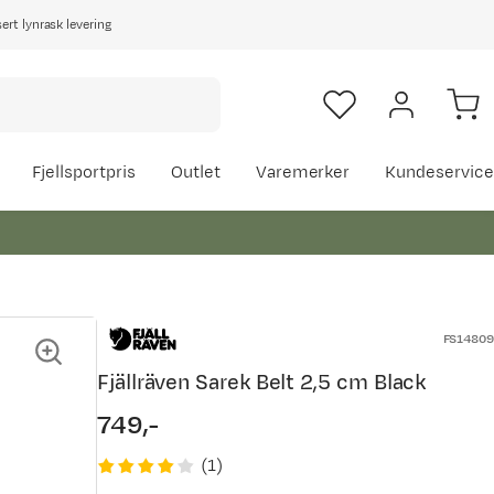
rt lynrask levering
Fjellsportpris
Outlet
Varemerker
Kundeservice
FS14809
Fjällräven Sarek Belt 2,5 cm Black
749,-
price
(
1
)