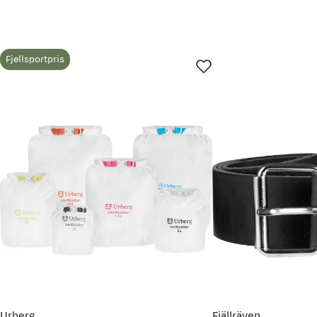
Fjellsportpris
Urberg
Fjällräven