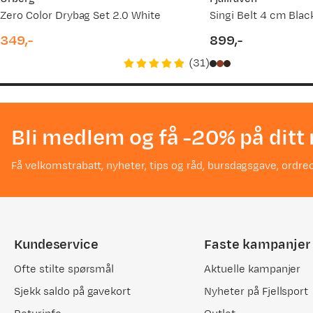
Zero Color Drybag Set 2.0 White
Singi Belt 4 cm Blac
349,-
899,-
price
price
(
31
)
Bli medlem og få -20% på ditt 
Få velkomstrabatt, nyheter, tips og råd, bursdagsgave, ordreo
Kundeservice
Faste kampanjer
Ofte stilte spørsmål
Aktuelle kampanjer
Sjekk saldo på gavekort
Nyheter på Fjellsport