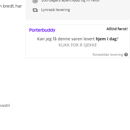
100 dagers åpent kjøp og fri retur
m bredt, har
Lynrask levering
Alltid først!
Kan jeg få denne varen levert
hjem i dag
?
KLIKK FOR Å SJEKKE
Kontaktløs levering
vsstil