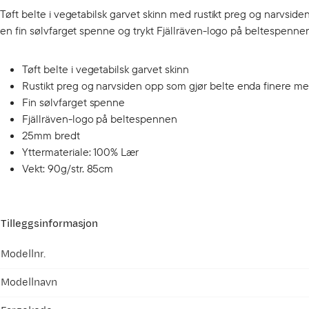
Tøft belte i vegetabilsk garvet skinn med rustikt preg og narvside
en fin sølvfarget spenne og trykt Fjällräven-logo på beltespennen
Tøft belte i vegetabilsk garvet skinn
Rustikt preg og narvsiden opp som gjør belte enda finere m
Fin sølvfarget spenne
Fjällräven-logo på beltespennen
25mm bredt
Yttermateriale: 100% Lær
Vekt: 90g/str. 85cm
Tilleggsinformasjon
Modellnr.
Modellnavn