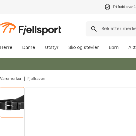
Fri frakt over 
Herre
Dame
Utstyr
Sko og støvler
Barn
Akt
Varemerker
Fjällräven