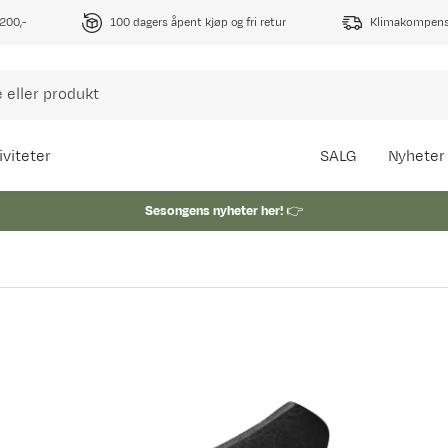
1200,-
100 dagers åpent kjøp og fri retur
Klimakompense
iviteter
SALG
Nyheter
Sesongens nyheter her!
👉