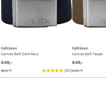
799,-
749,-
Fjällräven
Fjällräven
Canvas Belt Dark Navy
Canvas Belt Taupe
549,-
549,-
price
price
(
50
)
9
9