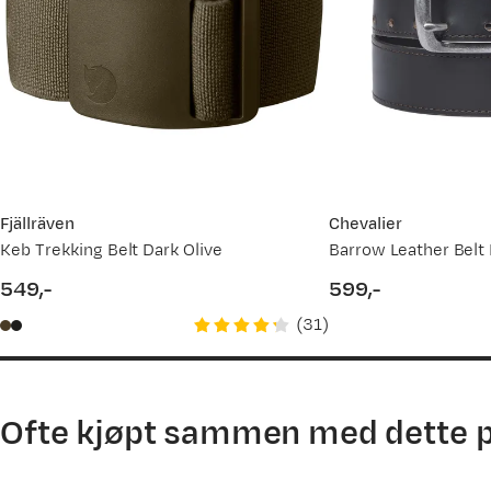
11.03.2026
06.08.2025
Fjällräven
Chevalier
Keb Trekking Belt Dark Olive
Barrow Leather Belt
549,-
599,-
price
price
(
31
)
Ofte kjøpt sammen med dette 