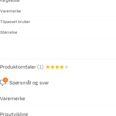
Fargekode
Varemerke
Tilpasset bruker
Størrelse
Produktomtaler
(
1
)
0
Spørsmål og svar
4.0
Varemerke
basert på 1 anmeldelse
Prisutvikling