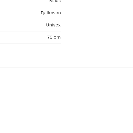
Black
Fjällräven
Unisex
75 cm