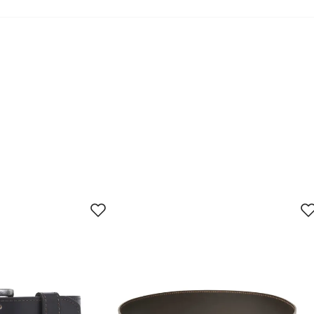
jun.
28. jun.
11. jul.
24. jul.