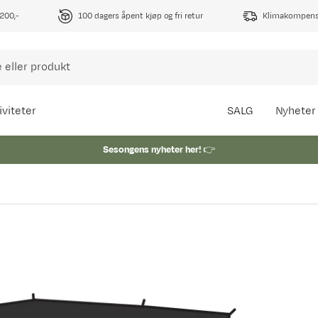
1200,-
100 dagers åpent kjøp og fri retur
Klimakompense
iviteter
SALG
Nyheter
Sesongens nyheter her!
👉