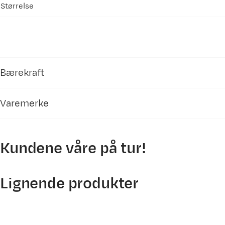
Størrelse
Bærekraft
Varemerke
PFAS-fri DWR-behandling
Alle produkter som er behandlet med en fluork
Kundene våre på tur!
bærekraftsfiltrering. PFAS er en samlebetegnels
Lignende produkter