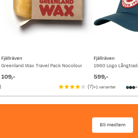
Fjällräven
Fjällräven
Greenland Wax Travel Pack Nocolour
1960 Logo Långtrad
109,-
599,-
price
price
)
(
7
)
1
varianter
Bli medlem