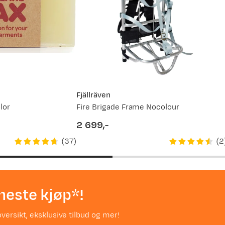
Fjällräven
lor
Fire Brigade Frame Nocolour
2 699,-
price
(
37
)
(
2
neste kjøp*!
versikt, eksklusive tilbud og mer!