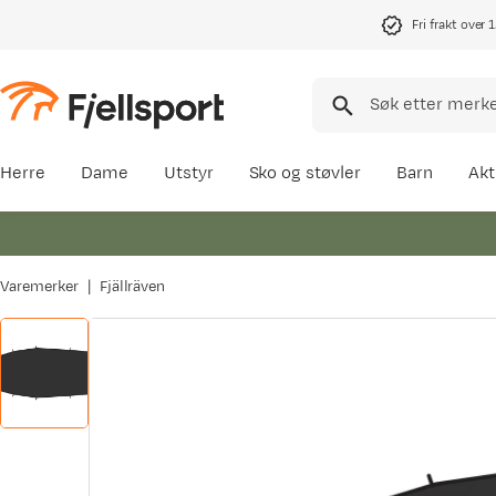
Fri frakt over 
Herre
Dame
Utstyr
Sko og støvler
Barn
Akt
Varemerker
Fjällräven