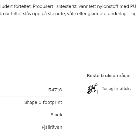
udert forteltet. Produsert i slitesterkt, vanntett nylonstoff med P
isk når teltet slås opp på steinete, våte eller gjørmete underlag – o
Beste bruksområder
Tur og friluftsliv
54716
Shape 3 footprint
Black
Fjällräven