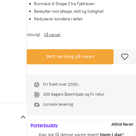
Bunnduk til Shape 2 fra Fjällräven
Beskytter mot slitasje, skitt og fuktighet
Reduserer kondens i teltet
Utsolgt
Få varsel
Sett varsling på varen
Fri frakt over 1200,-
100 dagers åpent kjøp og fri retur
Lynrask levering
Alltid først!
Kan jeg få denne varen levert
hjem i dag
?