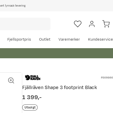
rt lynrask levering
Fjellsportpris
Outlet
Varemerker
Kundeservice
P309860
Fjällräven Shape 3 footprint Black
1 399,-
price
Utsolgt