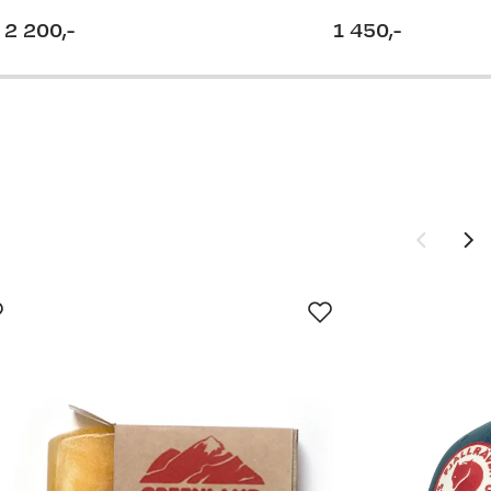
2 200,-
1 450,-
price
price