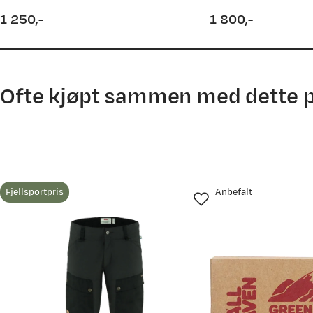
1 250,-
1 800,-
price
price
Ofte kjøpt sammen med dette 
Fjellsportpris
Anbefalt