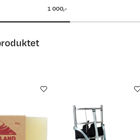
1 000,-
price
produktet