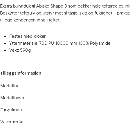
Ekstra bunnduk til Abisko Shape 3 som dekker hele teltarealet, inkl
Beskytter teltgulv og utstyr mot slitasje, skitt og fuktighet – prakt
tillegg kondensen inne i teltet.
Festes med kroker
Yttermateriale: 70D PU 10000 mm 100% Polyamide
Vekt: 590g
Tilleggsinformasjon
Modellnr.
Modellnavn
Fargekode
Varemerke