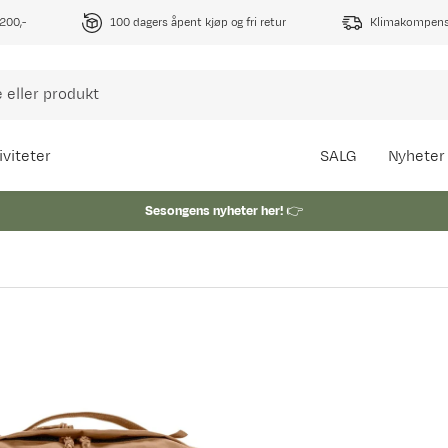
1200,-
100 dagers åpent kjøp og fri retur
Klimakompense
iviteter
SALG
Nyheter
Sesongens nyheter her!
👉