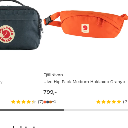
Fjällräven
vy
Ulvö Hip Pack Medium Hokkaido Orange
799,-
price
(
7
)
(
2
1