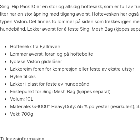
Singi Hip Pack 10 er en stor og allsidig hoftesekk, som er full av fu
liter har en stor åpning med tilgang øverst. Hoftevesken har ogs
typen Vislon. Det finnes to lommer på siden som trekkes igjen med 
hundebånd. Løkker øverst for å feste Singi Mesh Bag (kjøpes sepa
Hoftesekk fra Fjällräven
Lommer øverst, foran og på hoftebelte
lydløse Vislon glidelåser
Løkkereim foran for kompresjon eller feste av ekstra utstyr
Hylse til øks
Løkker i plast for feste av hundebånd
Festepunkt for Singi Mesh Bag (kjøpes separat)
Volum: 10L
Materiale: G-1000® HeavyDuty: 65 % polyester (resirkulert), 
Vekt: 700g
Tilleggsinformasjon