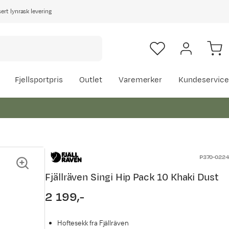
rt lynrask levering
Fjellsportpris
Outlet
Varemerker
Kundeservice
P370-0224
Fjällräven Singi Hip Pack 10 Khaki Dust
2 199,-
price
Hoftesekk fra Fjällräven