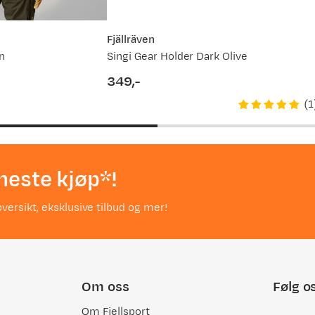
Fjällräven
n
Singi Gear Holder Dark Olive
349,-
price
(
1
neste kjøp*!
versikt, eksklusive tilbud og mer!
Om oss
Følg o
Om Fjellsport