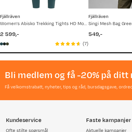
Fjällräven
Fjällräven
Women's Abisko Trekking Tights HD Mountain Blue
Singi Mesh Bag Gree
2 599,-
549,-
price
price
(
7
)
Bli medlem og få -20% på ditt 
Få velkomstrabatt, nyheter, tips og råd, bursdagsgave, ordreo
Kundeservice
Faste kampanjer
Ofte stilte spørsmål
Aktuelle kampanjer