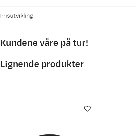
Inneholder resirkulerte materialer
Vår egen merking av produkter som inneholder r
Prisutvikling
Kundene våre på tur!
3500
Lignende produkter
3000
2500
2000
8. mai
21. mai
3. jun.
16. 