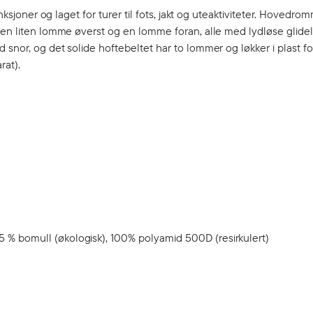
nksjoner og laget for turer til fots, jakt og uteaktiviteter. Hovedrom
å en liten lomme øverst og en lomme foran, alle med lydløse glide
snor, og det solide hoftebeltet har to lommer og løkker i plast fo
rat).
35 % bomull (økologisk), 100% polyamid 500D (resirkulert)