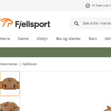
Fri frakt over 
Herre
Dame
Utstyr
Sko og støvler
Barn
Akt
Varemerker
Fjällräven