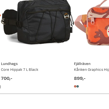
Ny pris
2 199,-
2 099,-
Lundhags
Fjällräven
Core Hippak 7 L Black
700,-
899,-
price
price
)