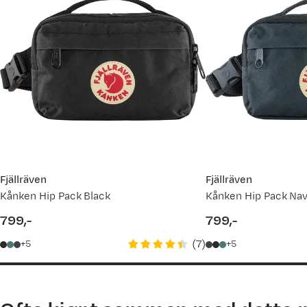
Prisdato
11.03.2026
07.08.2025
Fjällräven
Fjällräven
Kånken Hip Pack Black
Kånken Hip Pack Na
799,-
799,-
price
price
(
7
)
5
5