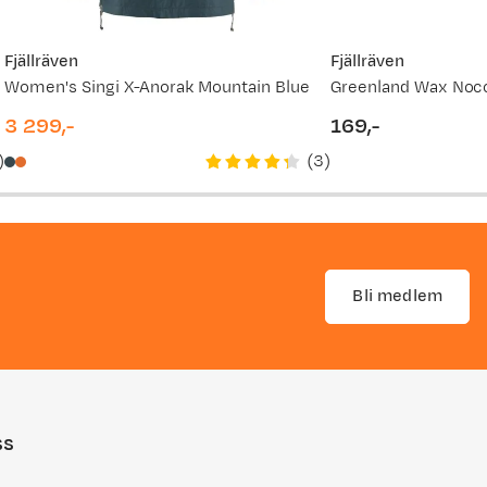
Fjällräven
Fjällräven
Women's Singi X-Anorak Mountain Blue
Greenland Wax Noc
3 299,-
169,-
price
price
)
(
3
)
Bli medlem
ss