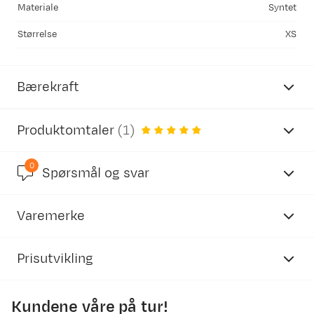
Materiale
Syntet
Størrelse
XS
Bærekraft
Produktomtaler
(
1
)
0
5.0
Spørsmål og svar
Inneholder resirkulerte materialer
Varemerke
basert på 1 anmeldelse
Vår egen merking av produkter som inneholder
resirkulert materiale.
Prisutvikling
Kundene våre på tur!
Tommy N