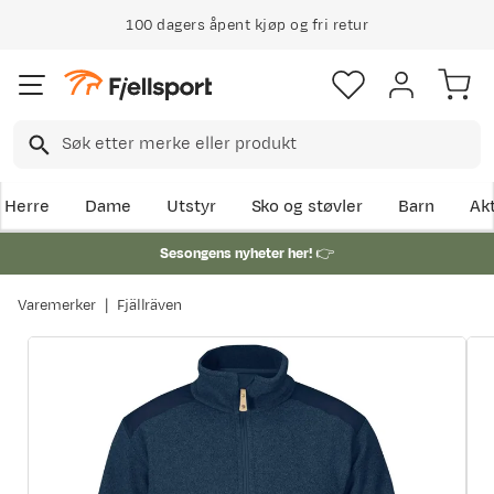
100 dagers åpent kjøp og fri retur
Herre
Dame
Utstyr
Sko og støvler
Barn
Akt
Sesongens nyheter her!
👉
Varemerker
Fjällräven