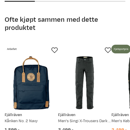
Ofte kjøpt sammen med dette
produktet
Anbefalt
Fjellsportpris
Fjällräven
Fjällräven
Fjällräven
Kånken No. 2 Navy
Men's Singi X-Trousers Dark Grey
Men's Keb
1 899,-
3 499,-
2 499,-