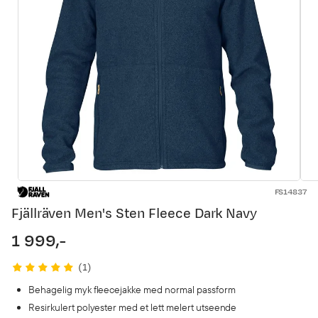
FS14837
Fjällräven Men's Sten Fleece Dark Navy
1 999,-
price
(
1
)
Behagelig myk fleecejakke med normal passform
Resirkulert polyester med et lett melert utseende