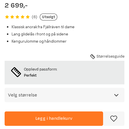
2 699,-
price
Utsolgt
(
6
)
Klassisk anorak fra Fjällräven til dame
Lang glidelås i front og på sidene
Kengurulomme og håndlommer
Størrelsesguide
Opplevd passform:
Perfekt
Velg størrelse
Legg i handlekurv