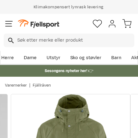
Klimakompensert lynrask levering
Herre
Dame
Utstyr
Sko og støvler
Barn
Akt
Sesongens nyheter her!
👉
Varemerker
Fjällräven