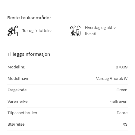
Beste bruksområder
Hverdag og aktiv
Tur og friluftsliv
livsstil
Tilleggsinformasjon
Modellnr.
87009
Modellnavn
Vardag Anorak W
Fargekode
Green
Varemerke
Fjällräven
Tilpasset bruker
Dame
Størrelse
XS