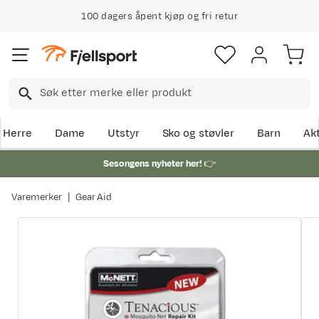
100 dagers åpent kjøp og fri retur
Herre
Dame
Utstyr
Sko og støvler
Barn
Akt
Sesongens nyheter her!
👉
Varemerker
Gear Aid