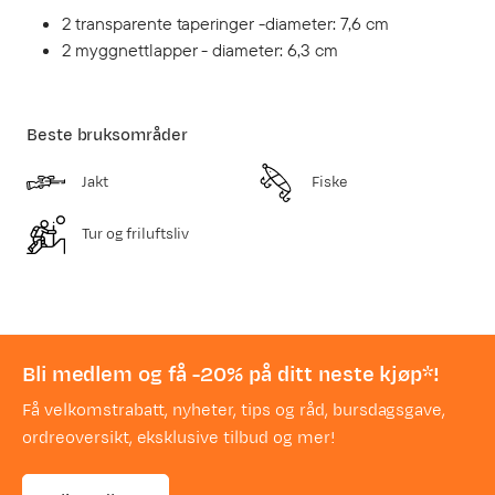
2 transparente taperinger -diameter: 7,6 cm
2 myggnettlapper - diameter: 6,3 cm
Beste bruksområder
Jakt
Fiske
Tur og friluftsliv
Bli medlem og få -20% på ditt neste kjøp*!
Få velkomstrabatt, nyheter, tips og råd, bursdagsgave,
ordreoversikt, eksklusive tilbud og mer!