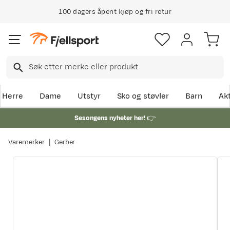
100 dagers åpent kjøp og fri retur
Herre
Dame
Utstyr
Sko og støvler
Barn
Akt
Sesongens nyheter her!
👉
Varemerker
Gerber