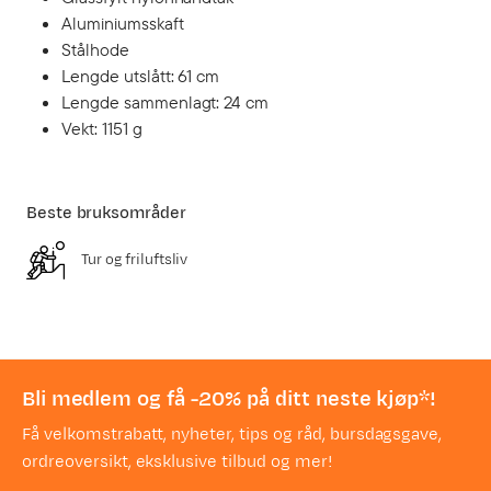
Aluminiumsskaft
Stålhode
Lengde utslått: 61 cm
Lengde sammenlagt: 24 cm
Vekt: 1151 g
Beste bruksområder
Tur og friluftsliv
Bli medlem og få -20% på ditt neste kjøp*!
Få velkomstrabatt, nyheter, tips og råd, bursdagsgave,
ordreoversikt, eksklusive tilbud og mer!