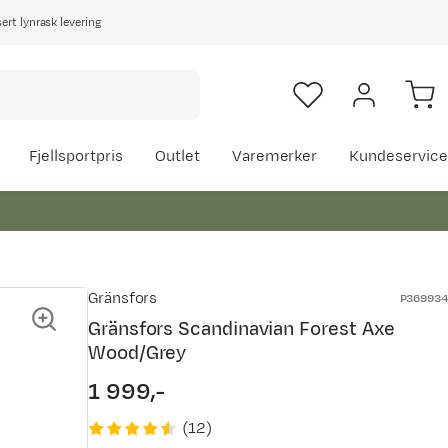
rt lynrask levering
Fjellsportpris
Outlet
Varemerker
Kundeservice
Gränsfors
P369934
Gränsfors Scandinavian Forest Axe
Wood/Grey
1 999,-
price
(
12
)