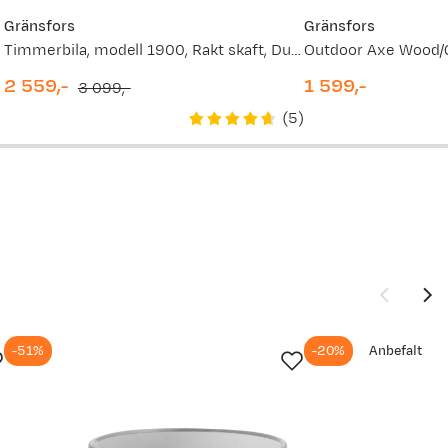
Gränsfors
Gränsfors
Timmerbila, modell 1900, Rakt skaft, Dubbelslipad Wood/Grey
Outdoor Axe Wood/
2 559,-
1 599,-
3 099,-
discounted
original
price
(
5
)
price
price
-51%
-20%
Anbefalt