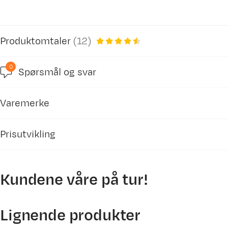
Produktomtaler
(
12
)
0
Spørsmål og svar
4.5
Varemerke
basert på 12 anmeldelser
Prisutvikling
Kundene våre på tur!
Rafaels K
Bekreftet kjøper
2 år siden
2500
Lignende produkter
Kjøpt størrelse:
1SIZE
Valgt farge:
Wood/Grey