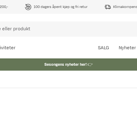
1200,-
100 dagers åpent kjøp og fri retur
Klimakompense
iviteter
SALG
Nyheter
Sesongens nyheter her!
👉