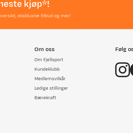
neste kjøp*!
 å havne i dyp depresjon..
versikt, eksklusive tilbud og mer!
Om oss
Følg o
Om Fjellsport
Kundeklubb
Medlemsvilkår
Ledige stillinger
Bærekraft