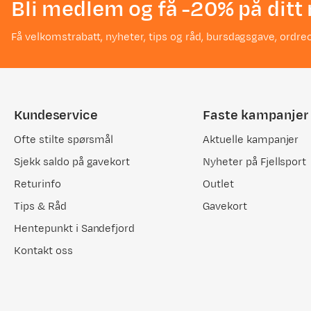
Bli medlem og få -20% på ditt 
6 år siden
NB! Hvis du går fra Gränsfors økser til "vanlige" så risikerer du
Få velkomstrabatt, nyheter, tips og råd, bursdagsgave, ordreo
8
Kundeservice
Faste kampanjer
Jante
Bekreftet kjøper
Ofte stilte spørsmål
Aktuelle kampanjer
7 måneder siden
Sjekk saldo på gavekort
Nyheter på Fjellsport
Kjøpt størrelse:
1SIZE
Returinfo
Outlet
Valgt farge:
Wood/Grey
Tips & Råd
Gavekort
Hentepunkt i Sandefjord
Kontakt oss
Henrik F
Bekreftet kjøper
11 måneder siden