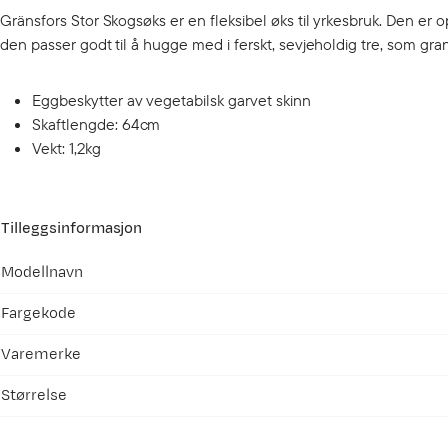
Gränsfors Stor Skogsøks er en fleksibel øks til yrkesbruk. Den er op
den passer godt til å hugge med i ferskt, sevjeholdig tre, som gra
Eggbeskytter av vegetabilsk garvet skinn
Skaftlengde: 64cm
Vekt: 1,2kg
Tilleggsinformasjon
Modellnavn
Fargekode
Varemerke
Størrelse