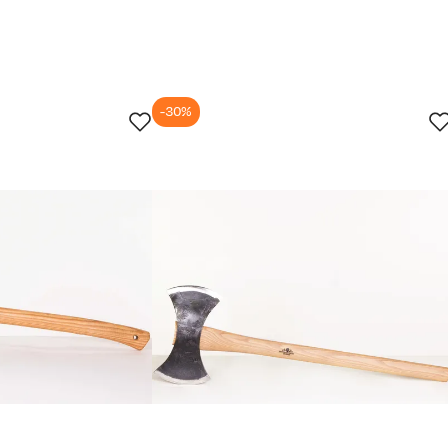
-30%
 ufornøyd med bygge kvaliteten. Endekornet er skjevt som jeg t
jun.
1. jul.
14. jul.
27. jul.