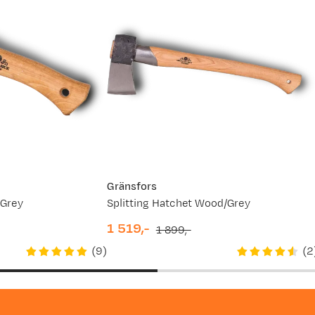
rsiktig, den er kjempeskarp.
Gränsfors
/Grey
Splitting Hatchet Wood/Grey
1 519,-
1 899,-
discounted
original
(
9
)
(
2
price
price