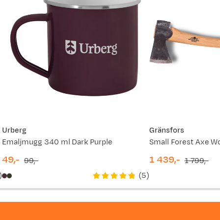
Urberg
Gränsfors
Emaljmugg 340 ml Dark Purple
Small Forest Axe W
49,-
1 439,-
99,-
1 799,-
discounted
original
discounted
original
)
(
5
)
price
price
price
price