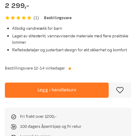
2 299,-
price
Bestillingsvare
(
1
)
Allsidig vandresekk for barn
Laget av slitesterkt, vannavvisende materiale med flere praktiske
lommer
Refleksdetaljer og justerbart design for økt sikkerhet og komfort
Bestillingsvare
12-14 virkedager
Legg i handlekurv
Fri frakt over 1200,-
100 dagers åpent kjøp og fri retur