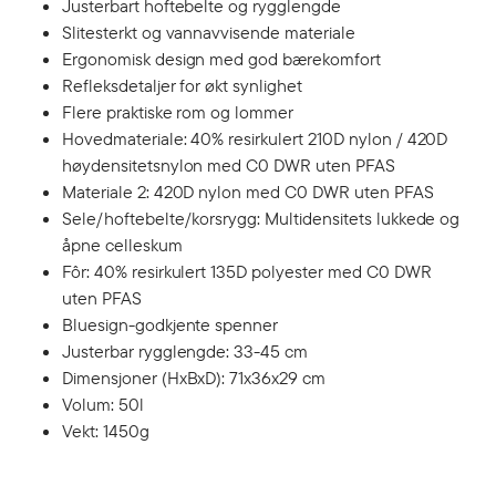
Justerbart hoftebelte og rygglengde
Slitesterkt og vannavvisende materiale
Ergonomisk design med god bærekomfort
Refleksdetaljer for økt synlighet
Flere praktiske rom og lommer
Hovedmateriale: 40% resirkulert 210D nylon / 420D
høydensitetsnylon med C0 DWR uten PFAS
Materiale 2: 420D nylon med C0 DWR uten PFAS
Sele/hoftebelte/korsrygg: Multidensitets lukkede og
åpne celleskum
Fôr: 40% resirkulert 135D polyester med C0 DWR
uten PFAS
Bluesign-godkjente spenner
Justerbar rygglengde: 33-45 cm
Dimensjoner (HxBxD): 71x36x29 cm
Volum: 50l
Vekt: 1450g