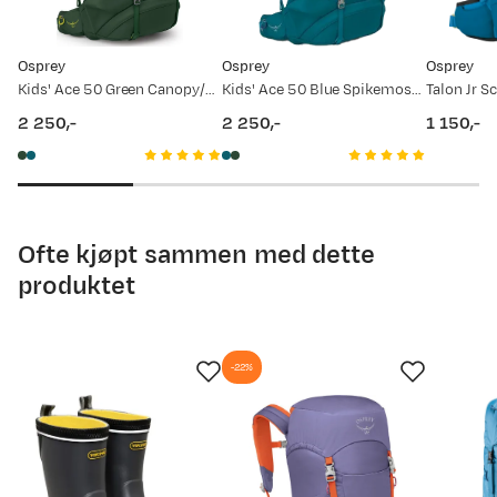
29.05.2026
2 299,-
Osprey
Osprey
Osprey
28.05.2026
2 199,-
Kids' Ace 50 Green Canopy/Matcha Green
Kids' Ace 50 Blue Spikemoss/Deep Peyto
Talon Jr S
2 250,-
2 250,-
1 150,-
11.03.2026
2 299,-
price
price
price
15.08.2025
1 499,-
08.08.2025
2 199,-
Ofte kjøpt sammen med dette
produktet
-22%