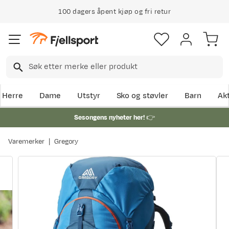
100 dagers åpent kjøp og fri retur
Herre
Dame
Utstyr
Sko og støvler
Barn
Akt
Sesongens nyheter her!
👉
Varemerker
Gregory