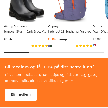
Viking Footwear
Osprey
Deuter
Juniors' Storm Dark Grey/Multi
Kids' Jet 18 Euphoria Purple/Mars Orange
Fox 40 Wa
600,-
699,-
1 999,-
900,-
price
discounted
original
price
price
price
Bli medlem og få -20% på ditt neste kjøp*!
Få velkomstrabatt, nyheter, tips og råd, bursdagsgave,
ordreoversikt, eksklusive tilbud og mer!
Bli medlem