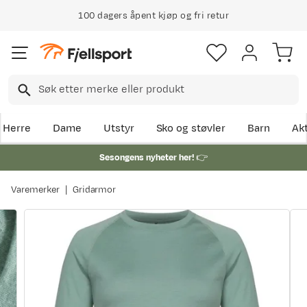
100 dagers åpent kjøp og fri retur
Herre
Dame
Utstyr
Sko og støvler
Barn
Akt
Sesongens nyheter her!
👉
Varemerker
Gridarmor