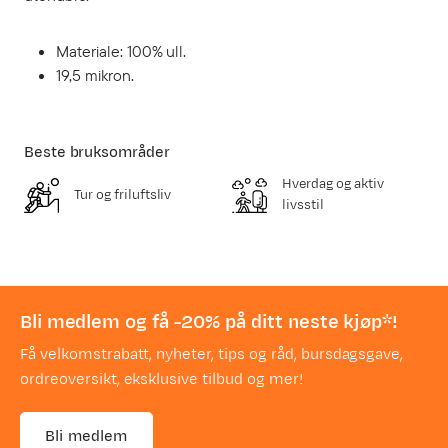
Materiale: 100% ull.
19,5 mikron.
Beste bruksområder
Hverdag og aktiv
Tur og friluftsliv
livsstil
Bli medlem og få -20% på ditt neste kjøp*!
Få velkomstrabatt, nyheter, tips og råd, bursdagsgave,
ordreoversikt, eksklusive tilbud og mer!
Bli medlem