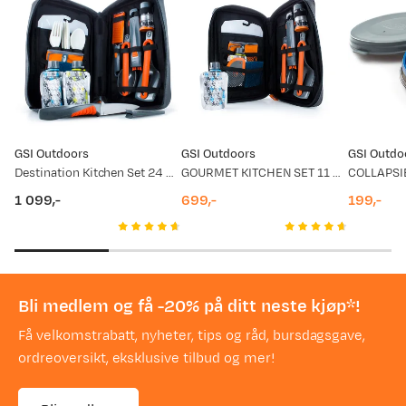
GSI Outdoors
GSI Outdoors
GSI Outdo
Destination Kitchen Set 24 No Colour
GOURMET KITCHEN SET 11 PARTS NoColour
1 099,-
699,-
199,-
price
price
price
Bli medlem og få -20% på ditt neste kjøp*!
Få velkomstrabatt, nyheter, tips og råd, bursdagsgave,
ordreoversikt, eksklusive tilbud og mer!