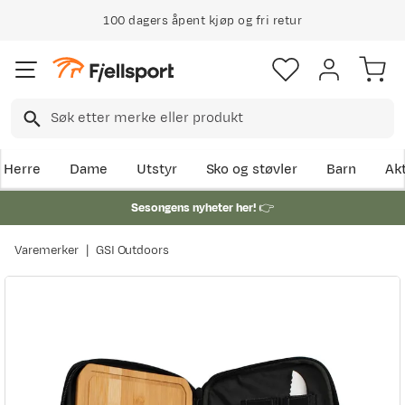
100 dagers åpent kjøp og fri retur
Herre
Dame
Utstyr
Sko og støvler
Barn
Akt
Sesongens nyheter her!
👉
Varemerker
GSI Outdoors