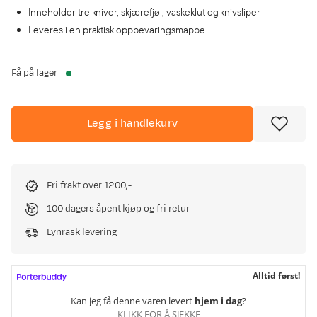
Inneholder tre kniver, skjærefjøl, vaskeklut og knivsliper
Leveres i en praktisk oppbevaringsmappe
Få på lager
Legg i handlekurv
Fri frakt over 1200,-
100 dagers åpent kjøp og fri retur
Lynrask levering
Alltid først!
Kan jeg få denne varen levert
hjem i dag
?
KLIKK FOR Å SJEKKE