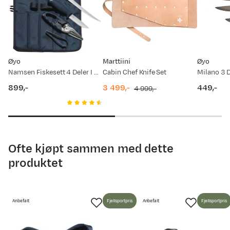
Prisdato
Ny pris
02.06.2026
1 599,-
Øyo
Marttiini
Øyo
30.04.2026
1 199,-
Namsen Fiskesett 4 Deler I Mappe Blå
Cabin Chef Knife Set
Milano 3 D
899,-
3 499,-
449,-
4 999,-
08.08.2025
1 599,-
price
discounted
original
price
price
price
Ofte kjøpt sammen med dette
produktet
Anbefalt
Fjellsportpris
Anbefalt
Fjellsportpris