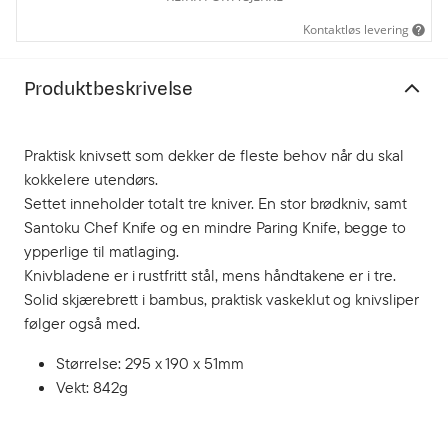
Kontaktløs levering
Produktbeskrivelse
Praktisk knivsett som dekker de fleste behov når du skal
kokkelere utendørs.
Settet inneholder totalt tre kniver. En stor brødkniv, samt
Santoku Chef Knife og en mindre Paring Knife, begge to
ypperlige til matlaging.
Knivbladene er i rustfritt stål, mens håndtakene er i tre.
Solid skjærebrett i bambus, praktisk vaskeklut og knivsliper
følger også med.
Størrelse: 295 x 190 x 51mm
Vekt: 842g