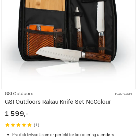
GSI Outdoors
P127-1334
GSI Outdoors Rakau Knife Set NoColour
1 599,-
price
(
1
)
Praktisk knivsett som er perfekt for kokkelering utendørs