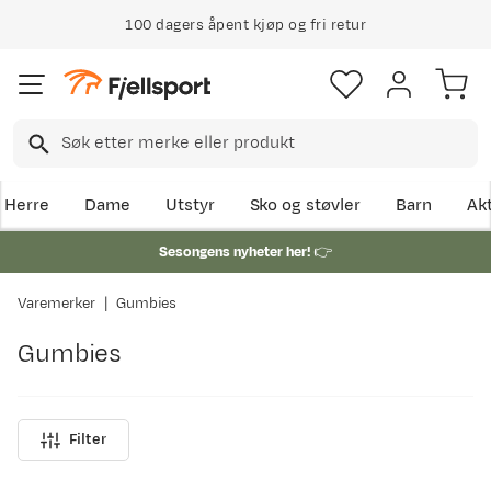
100 dagers åpent kjøp og fri retur
Herre
Dame
Utstyr
Sko og støvler
Barn
Akt
Sesongens nyheter her!
👉
Varemerker
Gumbies
Gumbies
Filter