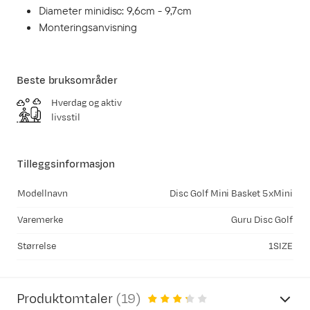
Diameter minidisc: 9,6cm - 9,7cm
Monteringsanvisning
Beste bruksområder
Hverdag og aktiv
livsstil
Tilleggsinformasjon
Modellnavn
Disc Golf Mini Basket 5xMini
Varemerke
Guru Disc Golf
Størrelse
1SIZE
Produktomtaler
(
19
)