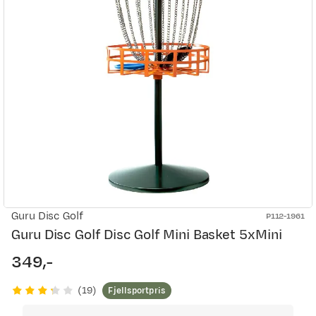
Guru Disc Golf
P112-1961
Guru Disc Golf Disc Golf Mini Basket 5xMini
349,-
price
Fjellsportpris
(
19
)