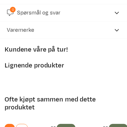
0
3.2
Spørsmål og svar
Varemerke
basert på 19 anmeldelser
Kundene våre på tur!
Lignende produkter
Erik T
Bekreftet kjøper
2 år siden
Kjøpt størrelse:
1SIZE
Litt billig kvalitet, antar derav prisen
Ofte kjøpt sammen med dette
produktet