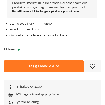
Produkter merket «Fjellsportpris» er sesongaktuelle
produkter som jevnlig prises ved hjelp av prisrobot.
Rabattkoder vil
ikke
fungere på disse produktene.
Liten discgolf kurv til minidiscer
Inkluderer 5 minidiscer
Gjør det enkelt å lage egen minidisc bane
På lager
Legg i handlekurv
Fri frakt over 1200,-
100 dagers åpent kjøp og fri retur
Lynrask levering