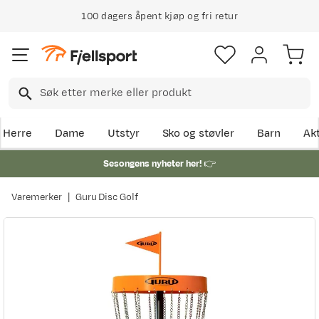
100 dagers åpent kjøp og fri retur
Klimakompensert lynrask levering
Herre
Dame
Utstyr
Sko og støvler
Barn
Akt
Sesongens nyheter her!
👉
Varemerker
Guru Disc Golf