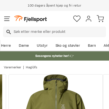
100 dagers åpent kjøp og fri retur
Herre
Dame
Utstyr
Sko og støvler
Barn
Akt
Sesongens nyheter her!
👉
Varemerker
Haglöfs