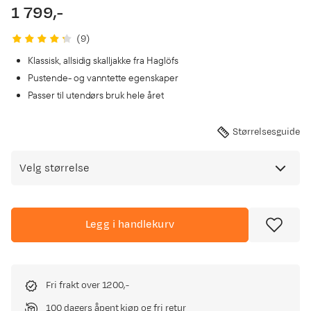
1 799,-
price
(
9
)
Klassisk, allsidig skalljakke fra Haglöfs
Pustende- og vanntette egenskaper
Passer til utendørs bruk hele året
Størrelsesguide
Velg størrelse
Legg i handlekurv
Fri frakt over 1200,-
100 dagers åpent kjøp og fri retur