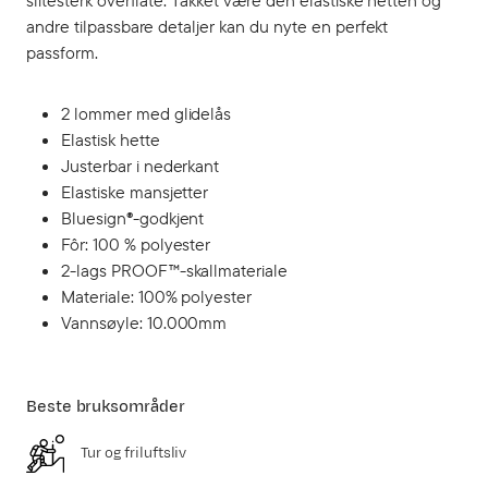
slitesterk overflate. Takket være den elastiske hetten og
andre tilpassbare detaljer kan du nyte en perfekt
passform.
2 lommer med glidelås
Elastisk hette
Justerbar i nederkant
Elastiske mansjetter
Bluesign®-godkjent
Fôr: 100 % polyester
2-lags PROOF™-skallmateriale
Materiale: 100% polyester
Vannsøyle: 10.000mm
Beste bruksområder
Tur og friluftsliv