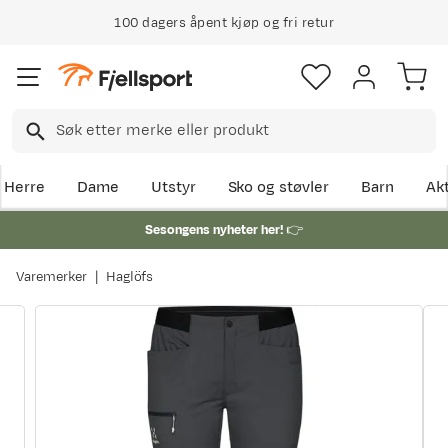
100 dagers åpent kjøp og fri retur
Herre
Dame
Utstyr
Sko og støvler
Barn
Akt
Sesongens nyheter her!
👉
Varemerker
Haglöfs