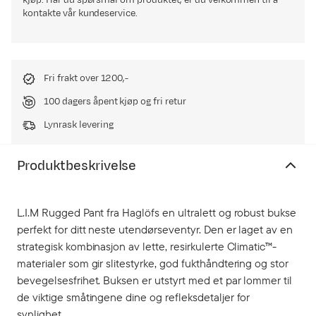
kjøp. Har du spørsmål om produktet, er du velkommen til å
kontakte vår kundeservice.
Fri frakt over 1200,-
100 dagers åpent kjøp og fri retur
Lynrask levering
Produktbeskrivelse
L.I.M Rugged Pant fra Haglöfs en ultralett og robust bukse
perfekt for ditt neste utendørseventyr. Den er laget av en
strategisk kombinasjon av lette, resirkulerte Climatic™-
materialer som gir slitestyrke, god fukthåndtering og stor
bevegelsesfrihet. Buksen er utstyrt med et par lommer til
de viktige småtingene dine og refleksdetaljer for
synlighet.