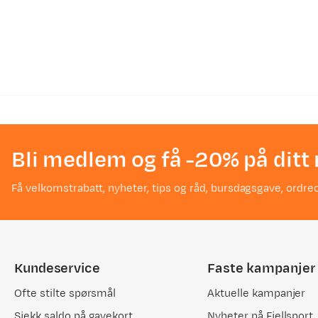
Bli medlem og få -20% på ditt 
Få velkomstrabatt, nyheter, tips og råd, bursdagsgave, ordreo
Kundeservice
Faste kampanjer
Ofte stilte spørsmål
Aktuelle kampanjer
Sjekk saldo på gavekort
Nyheter på Fjellsport