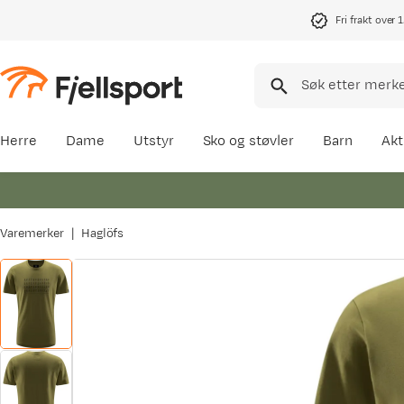
Fri frakt over 
Herre
Dame
Utstyr
Sko og støvler
Barn
Akt
Varemerker
Haglöfs