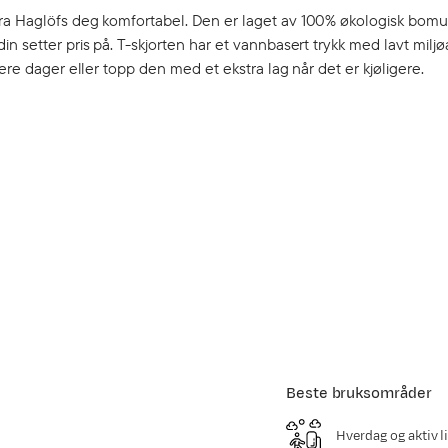
ra Haglöfs deg komfortabel. Den er laget av 100% økologisk bomull
n setter pris på. T-skjorten har et vannbasert trykk med lavt miljø
ere dager eller topp den med et ekstra lag når det er kjøligere.
Beste bruksområder
Hverdag og aktiv li