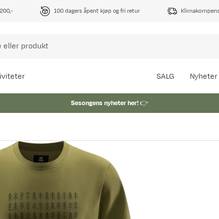
1200,-
100 dagers åpent kjøp og fri retur
Klimakompense
iviteter
SALG
Nyheter
Sesongens nyheter her!
👉