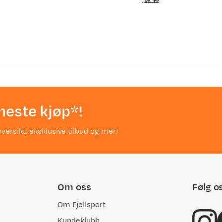
neste kjøp*!
versikt, eksklusive tilbud og mer!
Om oss
Følg o
Om Fjellsport
Kundeklubb