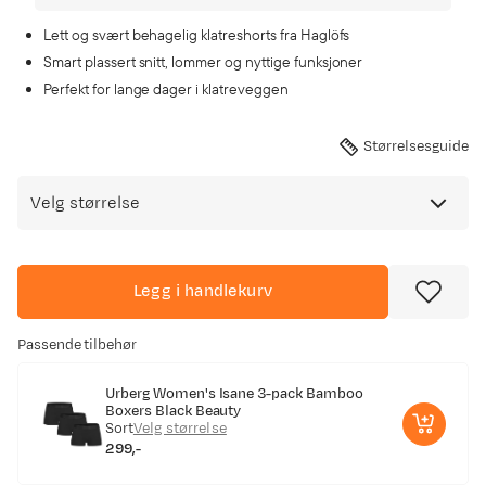
Lett og svært behagelig klatreshorts fra Haglöfs
Smart plassert snitt, lommer og nyttige funksjoner
Perfekt for lange dager i klatreveggen
Størrelsesguide
Velg størrelse
Legg i handlekurv
Passende tilbehør
Urberg Women's Isane 3-pack Bamboo
Boxers Black Beauty
Sort
Velg størrelse
299,-
price