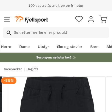
100 dagers åpent kjøp og fri retur
Herre
Dame
Utstyr
Sko og støvler
Barn
Akt
Sesongens nyheter her!
👉
Varemerker
Haglöfs
-55%