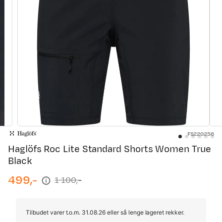
FS220256
Haglöfs Roc Lite Standard Shorts Women True
Black
499,-
1 100,-
discounted
original
price
price
Tilbudet varer t.o.m. 31.08.26 eller så lenge lageret rekker.