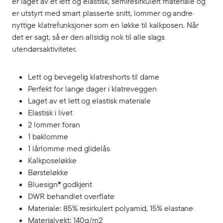
er laget av et lett og elastisk, semiresirkulert materiale og
er utstyrt med smart plasserte snitt, lommer og andre
nyttige klatrefunksjoner som en løkke til kalkposen. Når
det er sagt, så er den allsidig nok til alle slags
utendørsaktiviteter.
Lett og bevegelig klatreshorts til dame
Perfekt for lange dager i klatreveggen
Laget av et lett og elastisk materiale
Elastisk i livet
2 lommer foran
1 baklomme
1 lårlomme med glidelås
Kalkposeløkke
Børsteløkke
Bluesign® godkjent
DWR behandlet overflate
Materiale: 85% resirkulert polyamid, 15% elastane
Materialvekt: 140g/m2