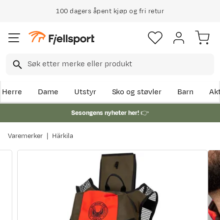
100 dagers åpent kjøp og fri retur
Herre
Dame
Utstyr
Sko og støvler
Barn
Akt
Sesongens nyheter her!
👉
Varemerker
Härkila