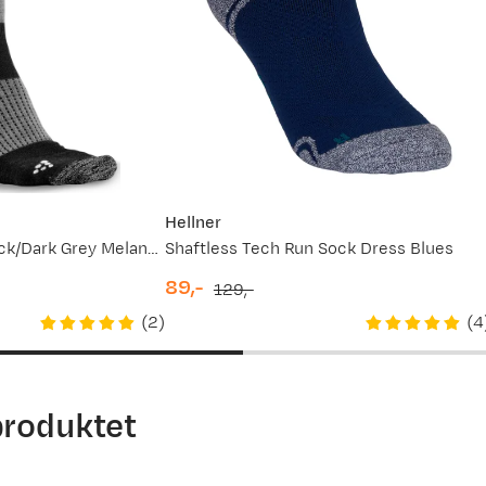
Hellner
XC Training Sock Black/Dark Grey Melange
Shaftless Tech Run Sock Dress Blues
89,-
129,-
discounted
original
(
2
)
(
4
price
price
produktet