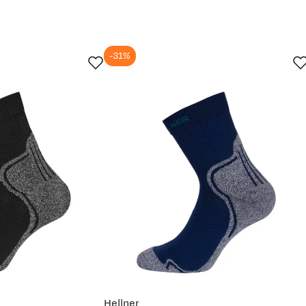
-31%
Hellner