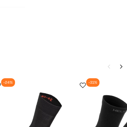
-24%
-31%
Ny pris