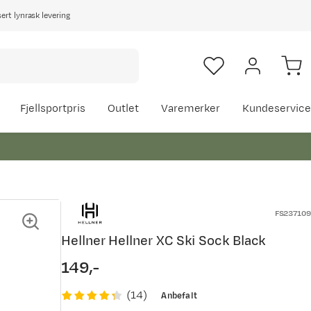
rt lynrask levering
Fjellsportpris
Outlet
Varemerker
Kundeservice
FS237109
Hellner Hellner XC Ski Sock Black
149,-
price
(
14
)
Anbefalt