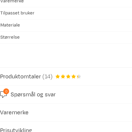
Varemerke
Tilpasset bruker
Materiale
Størrelse
Produktomtaler
(
14
)
0
Spørsmål og svar
4.3
Varemerke
basert på 14 anmeldelser
Prisutvikling