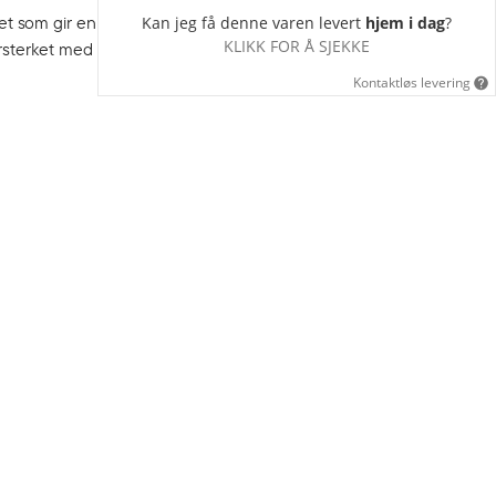
tet som gir en
Kan jeg få denne varen levert
hjem i dag
?
KLIKK FOR Å SJEKKE
rsterket med
Kontaktløs levering