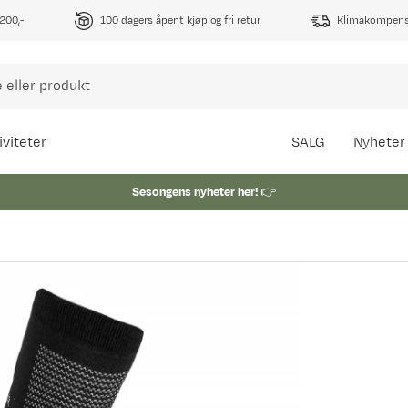
1200,-
100 dagers åpent kjøp og fri retur
Klimakompense
iviteter
SALG
Nyheter
Sesongens nyheter her!
👉