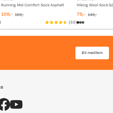
Running Mid Comfort Sock Asphalt
Hiking Wool Sock G
109,-
79,-
159,-
149,-
discounted
original
discounted
original
)
(
33
)
price
price
price
price
Bli medlem
ss