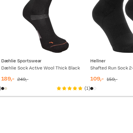
149,-
159,-
99,-
159,-
99,-
Dæhlie Sportswear
Hellner
Dæhlie Sock Active Wool Thick Black
Shafted Run Sock 2
159,-
189,-
109,-
249,-
159,-
discounted
original
discounted
original
)
(
1
)
price
price
price
price