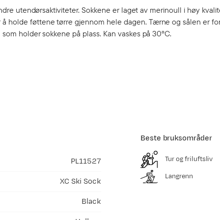
andre utendørsaktiviteter. Sokkene er laget av merinoull i høy kvali
 å holde føttene tørre gjennom hele dagen. Tærne og sålen er fo
rre som holder sokkene på plass. Kan vaskes på 30ºC.
Beste bruksområder
Tur og friluftsliv
PL11527
Langrenn
XC Ski Sock
Black