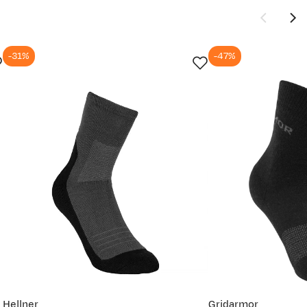
-31%
-47%
Hellner
Gridarmor