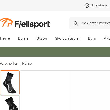
Fri frakt over 
Herre
Dame
Utstyr
Sko og støvler
Barn
Akt
Varemerker
Hellner