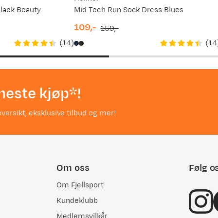
lack Beauty
Mid Tech Run Sock Dress Blues
109,-
159,-
discounted
original
(
14
)
(
14
price
price
neste kjøp*!
versikt, eksklusive tilbud og mer!
Om oss
Følg o
Om Fjellsport
Kundeklubb
Medlemsvilkår