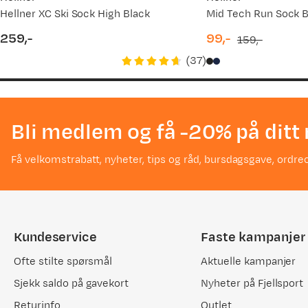
Hellner XC Ski Sock High Black
Mid Tech Run Sock B
259,-
99,-
159,-
Terje T
price
discounted
original
Bekreftet kjøper
(
37
)
1 år siden
price
price
Valgt farge:
Black
Kjøpt størrelse:
39-42
Bli medlem og få -20% på ditt 
Få velkomstrabatt, nyheter, tips og råd, bursdagsgave, ordreo
Terje S
Bekreftet kjøper
1 år siden
Kundeservice
Faste kampanjer
Valgt farge:
Black
Kjøpt størrelse:
43+
Ofte stilte spørsmål
Aktuelle kampanjer
Sjekk saldo på gavekort
Nyheter på Fjellsport
Returinfo
Outlet