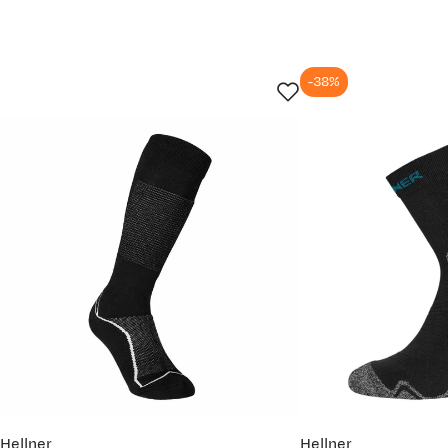
3 år siden
Kjøpt størrelse:
40-43
Valgt farge:
Black
-38%
Varme og sitter godt.
TW
Bekreftet kjøper
4 år siden
Kjøpt størrelse:
40-43
Valgt farge:
Black
Flotte sokker, men ikke for kaldt vær
Hellner
Hellner