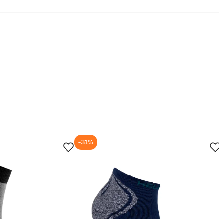
-31%
jun.
29. jun.
12. jul.
25. jul.