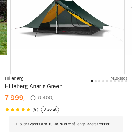
Hilleberg
P113-3909
Hilleberg Anaris Green
7 999,-
9 400,-
discounted
original
price
price
Utsolgt
(
5
)
Tilbudet varer t.o.m. 10.08.26 eller så lenge lageret rekker.