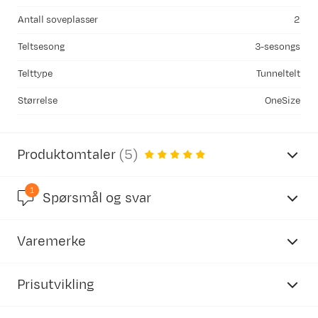
Antall soveplasser
2
Teltsesong
3-sesongs
Telttype
Tunneltelt
Størrelse
OneSize
Produktomtaler
(
5
)
1
5.0
Spørsmål og svar
Varemerke
basert på 5 anmeldelser
Spørsmål og svar (1)
Prisutvikling
V
Vannsøyle?
•
3 år siden