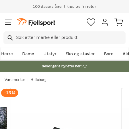
100 dagers åpent kjøp og fri retur
Herre
Dame
Utstyr
Sko og støvler
Barn
Akt
Sesongens nyheter her!
👉
Varemerker
Hilleberg
-15%