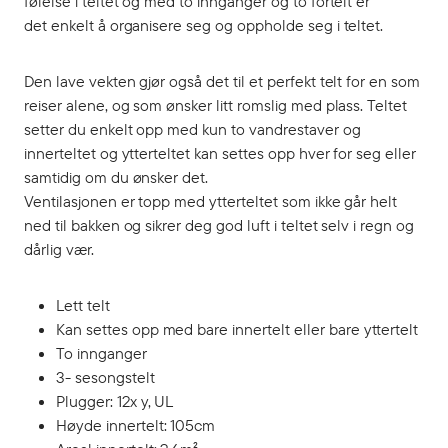
følelse i teltet og med to innganger og to fortelt er
det enkelt å organisere seg og oppholde seg i teltet.
Den lave vekten gjør også det til et perfekt telt for en som
reiser alene, og som ønsker litt romslig med plass. Teltet
setter du enkelt opp med kun to vandrestaver og
innerteltet og ytterteltet kan settes opp hver for seg eller
samtidig om du ønsker det.
Ventilasjonen er topp med ytterteltet som ikke går helt
ned til bakken og sikrer deg god luft i teltet selv i regn og
dårlig vær.
Lett telt
Kan settes opp med bare innertelt eller bare yttertelt
To innganger
3- sesongstelt
Plugger: 12x y, UL
Høyde innertelt: 105cm