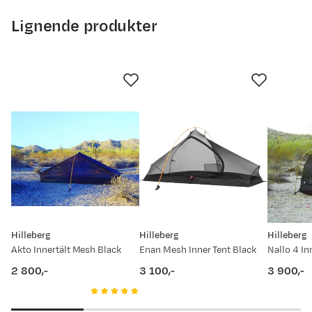
Lignende produkter
Hilleberg
Hilleberg
Hilleberg
Akto Innertält Mesh Black
Enan Mesh Inner Tent Black
Nallo 4 In
2 800,-
3 100,-
3 900,-
price
price
price