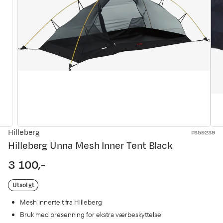
Hilleberg
P859239
Hilleberg Unna Mesh Inner Tent Black
3 100,-
price
Utsolgt
Mesh innertelt fra Hilleberg
Bruk med presenning for ekstra værbeskyttelse