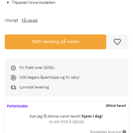
Tilpasset Unna modellen
Utsolgt
Få varsel
Sett varsling på varen
Fri frakt over 1200,-
100 dagers åpent kjøp og fri retur
Lynrask levering
Alltid først!
Kan jeg få denne varen levert
hjem i dag
?
KLIKK FOR Å SJEKKE
Kontaktløs levering