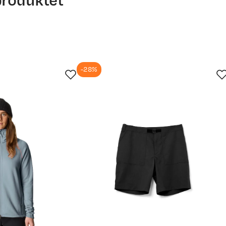
produktet
-28%