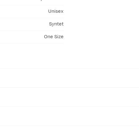
Unisex
Syntet
One Size
rd
ternasjonal merkeordning for økologiske tekstiler og fibre. Kri
m hele produksjonsprosessen, og stiller også krav til sosiale a