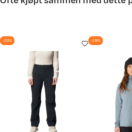
Ofte kjøpt sammen med dette 
-28%
-29%