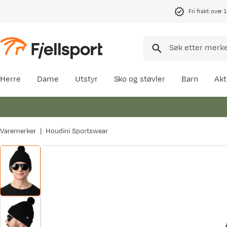
Fri frakt over 
Herre
Dame
Utstyr
Sko og støvler
Barn
Akt
Varemerker
Houdini Sportswear