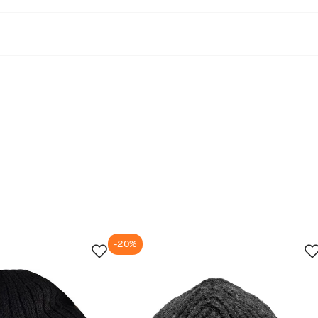
-20%
jun.
29. jun.
12. jul.
25. jul.