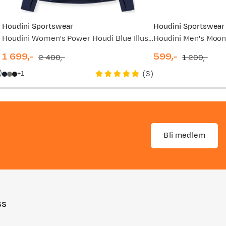
Houdini Sportswear
Houdini Sportswear
Houdini Women's Power Houdi Blue Illusion
1 699,-
599,-
2 400,-
1 200,-
discounted
original
discounted
original
)
(
3
)
1
price
price
price
price
Bli medlem
ss