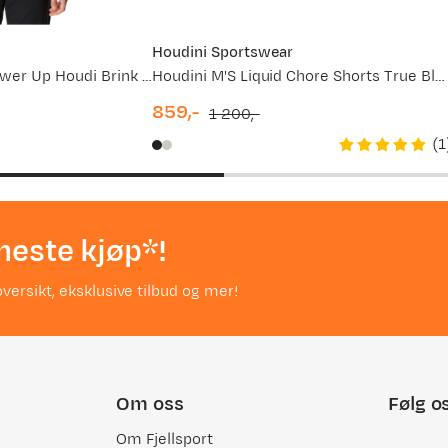
Houdini Sportswear
Houdini Women's Power Up Houdi Brink Blue
Houdini M'S Liquid Chore Shorts True Black
859,-
1 200,-
discounted
original
(
1
price
price
neste kjøp*!
versikt, eksklusive tilbud og mer!
Om oss
Følg o
Om Fjellsport