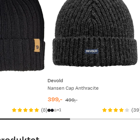
Devold
k
Nansen Cap Anthracite
399,-
499,-
discounted
original
(
8
)
(
39
1
price
price