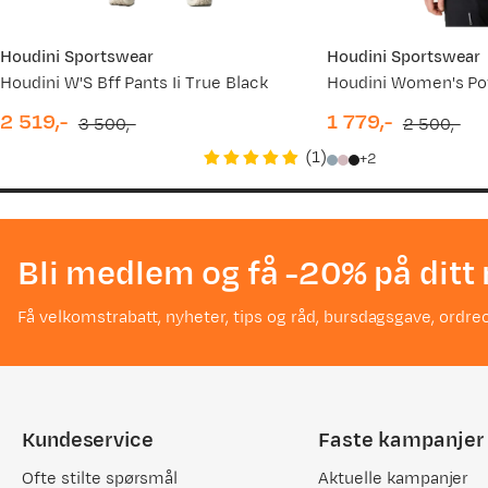
Houdini Sportswear
Houdini Sportswear
Houdini W'S Bff Pants Ii True Black
2 519,-
1 779,-
3 500,-
2 500,-
discounted
original
discounted
original
(
1
)
2
price
price
price
price
Bli medlem og få -20% på ditt 
Få velkomstrabatt, nyheter, tips og råd, bursdagsgave, ordreo
Kundeservice
Faste kampanjer
Ofte stilte spørsmål
Aktuelle kampanjer