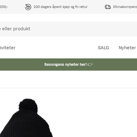
1200,-
100 dagers åpent kjøp og fri retur
Klimakompense
iviteter
SALG
Nyheter
Sesongens nyheter her!
👉