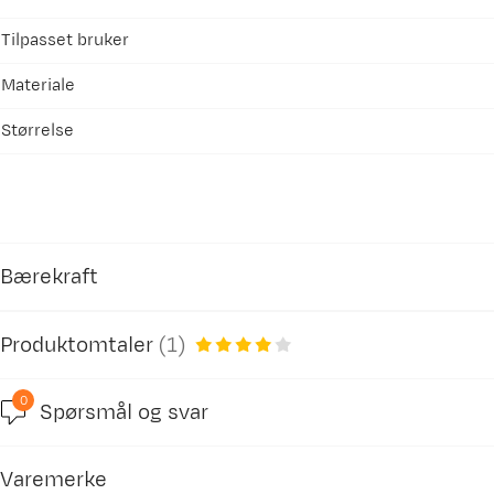
Tilpasset bruker
Materiale
Størrelse
Bærekraft
Produktomtaler
(
1
)
GOTS – Global Organic Textile Standa
0
GOTS (Global Organic Textile Standard) er en in
Spørsmål og svar
4.0
må oppfylles gjelder miljø- og helsekrav gjenno
arbeidsrettigheter.
Varemerke