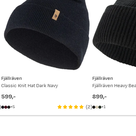
Ny pris
750,-
449,-
750,-
700,-
449,-
Fjällräven
Fjällräven
Classic Knit Hat Dark Navy
Fjällräven Heavy Be
449,-
599,-
899,-
price
price
)
(
2
)
5
1
700,-