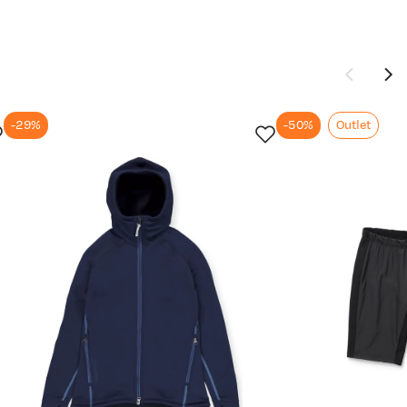
-29%
-50%
Outlet