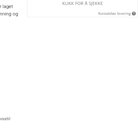
KLIKK FOR Å SJEKKE
r laget
ømning og
Kontaktløs levering
vsstil