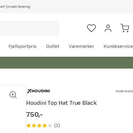
rt lynrask levering
Fjellsportpris
Outlet
Varemerker
Kundeservice
P106-6420
Houdini Top Hat True Black
750,-
price
(
1
)