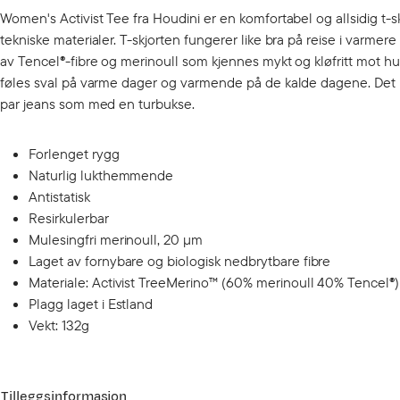
Women's Activist Tee fra Houdini er en komfortabel og allsidig t-s
tekniske materialer. T-skjorten fungerer like bra på reise i varmere
av Tencel®-fibre og merinoull som kjennes mykt og kløfritt mot hu
føles sval på varme dager og varmende på de kalde dagene. Det na
par jeans som med en turbukse.
Forlenget rygg
Naturlig lukthemmende
Antistatisk
Resirkulerbar
Mulesingfri merinoull, 20 µm
Laget av fornybare og biologisk nedbrytbare fibre
Materiale: Activist TreeMerino™ (60% merinoull 40% Tencel®)
Plagg laget i Estland
Vekt: 132g
Tilleggsinformasjon