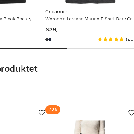
Gridarmor
n Black Beauty
Women's Larsnes Merino T-Shirt Dar
629,-
price
(
25
produktet
-28%