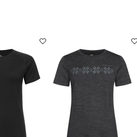
98
110
80
86
06
112
2.5
84
jun.
28. jun.
11. jul.
24. jul.
 Det er alltid greit med litt hjelp. For mer detaljert info om h
ett størrelse
(åpner ny side)
service.