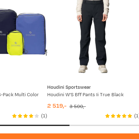
Houdini Sportswear
-Pack Multi Color
Houdini W'S Bff Pants Ii True Black
2 519,-
3 500,-
discounted
original
(
1
)
(
1
price
price