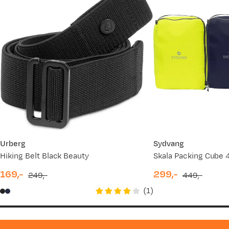
Urberg
Sydvang
Hiking Belt Black Beauty
Skala Packing Cube 4
169,-
299,-
249,-
449,-
discounted
original
discounted
original
(
1
)
price
price
price
price