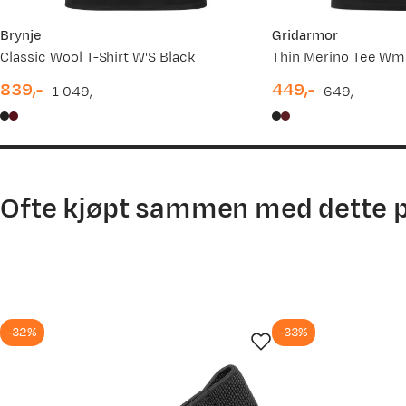
04.12.2025
Brynje
Gridarmor
Classic Wool T-Shirt W'S Black
Thin Merino Tee Wm
Linda L
09.11.2025
Bekreftet kjøper
839,-
449,-
1 049,-
649,-
1 år siden
discounted
original
discounted
original
06.08.2025
price
price
price
price
Kjøpt størrelse:
L
Valgt farge:
Sage Green
Ofte kjøpt sammen med dette 
-32%
-33%