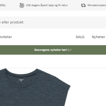
1200,-
100 dagers åpent kjøp og fri retur
Klimakompense
iviteter
SALG
Nyheter
Sesongens nyheter her!
👉