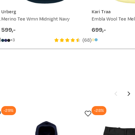
649,-
Urberg
Kari Traa
k Grey Melange
Merino Tee Wmn Midnight Navy
Embla Wool Tee Mel
649,-
599,-
699,-
price
price
)
(
68
)
3
900,-
-29%
-28%