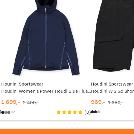
Houdini Sportswear
Houdini Sportswear
Houdini Women's Power Houdi Blue Illusion
Houdini W'S Go Shor
1 699,-
969,-
2 400,-
1 350,-
discounted
original
discounted
original
)
(
3
)
2
price
price
price
price