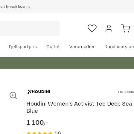
rt lynrask levering
Fjellsportpris
Outlet
Varemerker
Kundeservice
FS189485
Houdini Women's Activist Tee Deep Sea
Blue
1 100,-
price
(
3
)