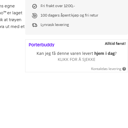
ens egne
Fri frakt over 1200,-
no™ er laget
100 dagers åpent kjøp og fri retur
ik at trøyen
Lynrask levering
bra ut med et
Alltid først!
Kan jeg få denne varen levert
hjem i dag
?
KLIKK FOR Å SJEKKE
Kontaktløs levering