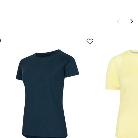
Ny pris
vordan
1 100,-
829,-
1 100,-
900,-