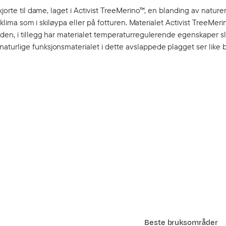
kjorte til dame, laget i Activist TreeMerino™, en blanding av natur
 klima som i skiløypa eller på fotturen. Materialet Activist TreeMeri
den, i tillegg har materialet temperaturregulerende egenskaper sl
turlige funksjonsmaterialet i dette avslappede plagget ser like 
Beste bruksområder