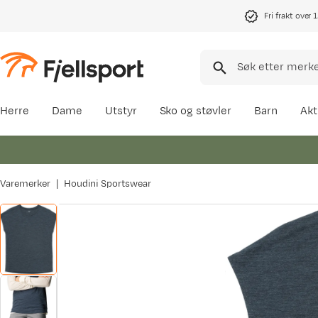
Fri frakt over 
Herre
Dame
Utstyr
Sko og støvler
Barn
Akt
Varemerker
Houdini Sportswear