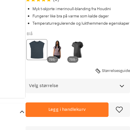
Myk t-skjorte i merinoull-blanding fra Houdini
Fungerer like bra på varme som kalde dager
Temperaturregulerende og lukthemmende egenskaper
Blå
789,-
789,-
Størrelsesguide
Velg størrelse
Legg i handlekurv