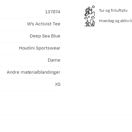
Tur og friluftsliv
137874
Hverdag og aktiv li
W's Activist Tee
Deep Sea Blue
Houdini Sportswear
Dame
Andre materialblandinger
XS