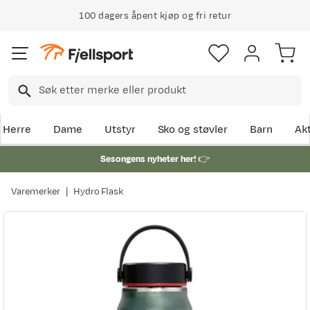
100 dagers åpent kjøp og fri retur
Herre
Dame
Utstyr
Sko og støvler
Barn
Akt
Sesongens nyheter her!
👉
Varemerker
Hydro Flask