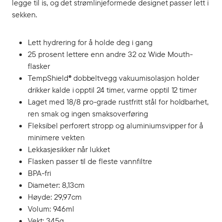
legge til is, og det strømlinjeformede designet passer lett i
sekken.
Lett hydrering for å holde deg i gang
25 prosent lettere enn andre 32 oz Wide Mouth-
flasker
TempShield®️ dobbeltvegg vakuumisolasjon holder
drikker kalde i opptil 24 timer, varme opptil 12 timer
Laget med 18/8 pro-grade rustfritt stål for holdbarhet,
ren smak og ingen smaksoverføring
Fleksibel perforert stropp og aluminiumsvipper for å
minimere vekten
Lekkasjesikker når lukket
Flasken passer til de fleste vannfiltre
BPA-fri
Diameter: 8,13cm
Høyde: 29,97cm
Volum: 946ml
Vekt: 345g