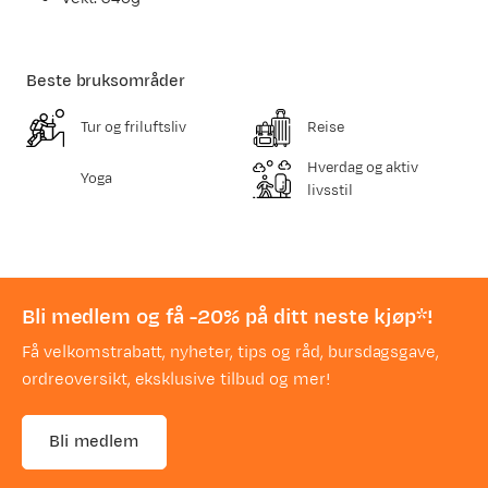
Beste bruksområder
Tur og friluftsliv
Reise
Hverdag og aktiv
Yoga
livsstil
Bli medlem og få -20% på ditt neste kjøp*!
Få velkomstrabatt, nyheter, tips og råd, bursdagsgave,
ordreoversikt, eksklusive tilbud og mer!
Bli medlem