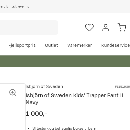
rt lynrask levering
Fjellsportpris
Outlet
Varemerker
Kundeservice
Isbjörn of Sweden
FS151939
Isbjörn of Sweden Kids' Trapper Pant II
Navy
1 000,-
price
Slitesterk og behagelig bukse til barn