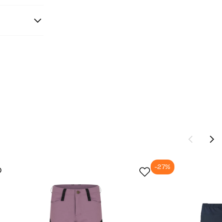
komponenter
110
4
110/116
5 år
57
54.5
-27%
62
48