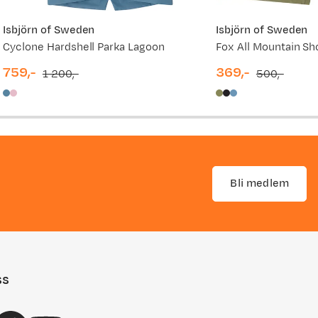
Isbjörn of Sweden
Isbjörn of Sweden
Cyclone Hardshell Parka Lagoon
Fox All Mountain Sh
759,-
369,-
1 200,-
500,-
discounted
original
discounted
original
price
price
price
price
Bli medlem
ss