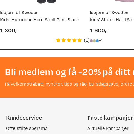
Isbjörn of Sweden
Isbjörn of Sweden
Kids' Hurricane Hard Shell Pant Black
Kids' Storm Hard She
1 300,-
1 600,-
price
price
(
1
)
1
Bli medlem og få -20% på ditt 
Få velkomstrabatt, nyheter, tips og råd, bursdagsgave, ordreo
Kundeservice
Faste kampanjer
Ofte stilte spørsmål
Aktuelle kampanjer