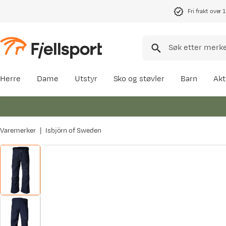
Fri frakt over 
Herre
Dame
Utstyr
Sko og støvler
Barn
Akt
Varemerker
Isbjörn of Sweden