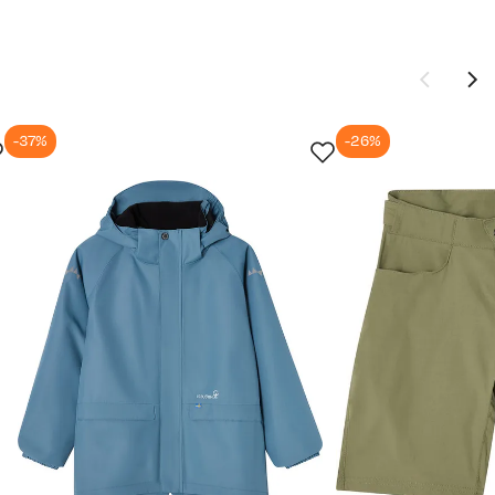
-37%
-26%