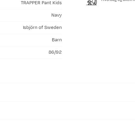
TRAPPER Pant Kids
Navy
Isbjörn of Sweden
Barn
86/92
kstiler og stiller strenge krav til kjemikaliebruk og utslipp, fra
ypen bluesign® PRODUCT betyr at all tekstil benyttet i produkte