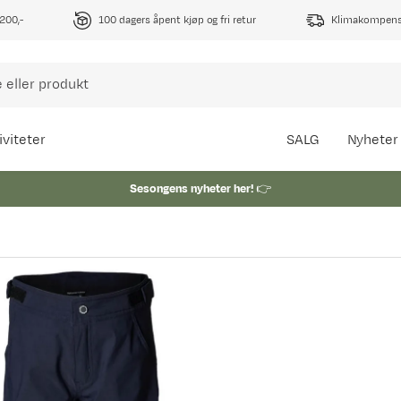
1200,-
100 dagers åpent kjøp og fri retur
Klimakompense
iviteter
SALG
Nyheter
Sesongens nyheter her!
👉