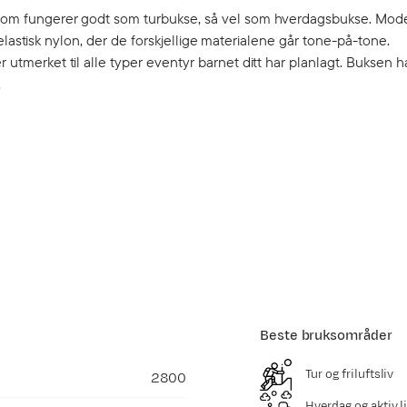
se som fungerer godt som turbukse, så vel som hverdagsbukse. Mod
rk elastisk nylon, der de forskjellige materialene går tone-på-tone.
r utmerket til alle typer eventyr barnet ditt har planlagt. Buksen 
.
Beste bruksområder
Tur og friluftsliv
2800
Hverdag og aktiv li