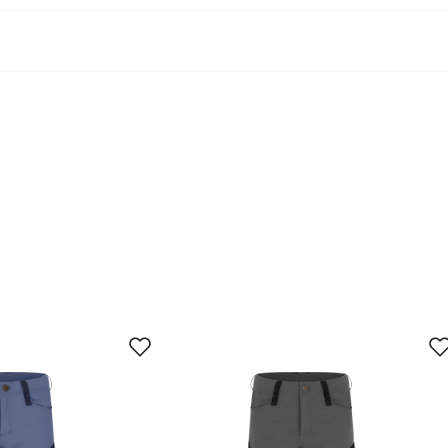
ign® SYSTEM Partner. Bluesign® APPROVED brukes på enkelt
74
80
86
92
98
104
74/86
74/86
86/92
86/92
98/104
98/10
 mnd
12 mnd
18 mnd
2 år
3 år
4 år
46
49
51
53
54
55
44
47
49
51
52
53
47
51
53
55
56
59
jun.
28. jun.
11. jul.
24. jul.
28
31
34
37
40
44