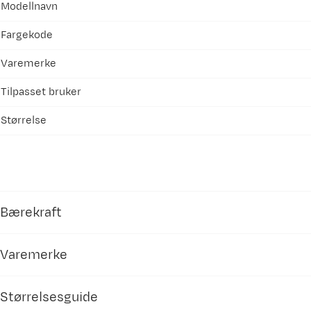
Modellnavn
Fargekode
Varemerke
Tilpasset bruker
Størrelse
Bærekraft
Varemerke
Bluesign®
Bluesign® jobber for bærekraftig produksjon av te
Størrelsesguide
ferdig produkt. En bluesign®-sertifisering av t