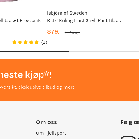
Isbjörn of Sweden
ll Jacket Frostpink
Kids' Kuling Hard Shell Pant Black
879,-
1 200,-
discounted
original
(
1
)
price
price
neste kjøp*!
versikt, eksklusive tilbud og mer!
Om oss
Følg o
Om Fjellsport