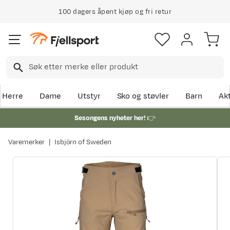
100 dagers åpent kjøp og fri retur
Herre
Dame
Utstyr
Sko og støvler
Barn
Akt
Sesongens nyheter her!
👉
Varemerker
Isbjörn of Sweden