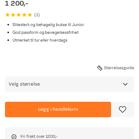
1 200,-
price
(
1
)
Slitesterk og behagelig bukse til Junior
God passform og bevegelsessfrihet
Utmerket til tur eller hverdags
Størrelsesguide
Velg størrelse
Legg i handlekurv
Fri frakt over 1200,-