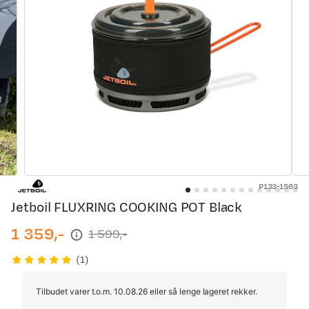
P133-1563
Jetboil FLUXRING COOKING POT Black
1 359,-
1 599,-
discounted
original
price
price
(
1
)
Tilbudet varer t.o.m. 10.08.26 eller så lenge lageret rekker.