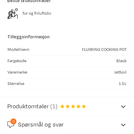
Beste bruksområder
Tur og friluftsliv
Tilleggsinformasjon
Modellnavn
FLUXRING COOKING POT
Fargekode
Black
Varemerke
Jetboil
Størrelse
1.5L
Produktomtaler
(
1
)
0
5.0
Spørsmål og svar