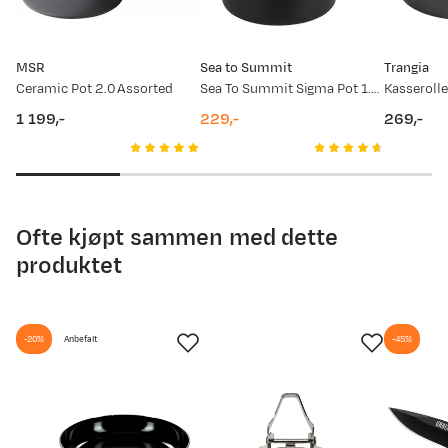
09.07.2026
1 359,-
MSR
Sea to Summit
Trangia
02.06.2026
1 599,-
Ceramic Pot 2.0 Assorted
Sea To Summit Sigma Pot 1.9 L Silver
1 199,-
229,-
269,-
30.04.2026
1 199,-
price
price
price
06.08.2025
1 599,-
Ofte kjøpt sammen med dette
produktet
-20%
Anbefalt
-45%