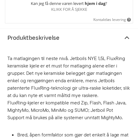
Kan jeg få denne varen levert
hjem i dag
?
KLIKK FOR Å SJEKKE
Kontaktløs levering
Produktbeskrivelse
Ta matlagingen til neste nivå. Jetboils NYE 1,5L FluxRing
keramiske kjele er et must for matlaging alene eller i
grupper. Det nye keramiske belegget gjør matlagingen
enkel og rengjøringen enda enklere, mens Jetboils
patenterte FluxRing-teknologi gir ultra-raske koketider, slik
at du kan nyte et varmt måltid mye raskere.
FluxRing-kjeler er kompatible med Zip, Flash, Flash Java,
MightyMo, MicroMo, MiniMo og SUMO; Jetboil Pot
Support må brukes på alle systemer unntatt MightyMo.
Bred, åpen formfaktor som gjør det enkelt å lage mat