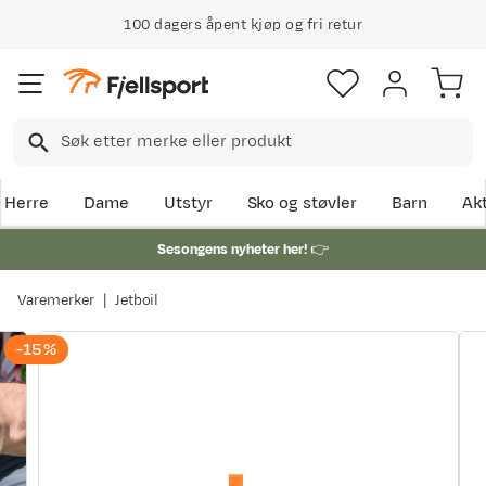
100 dagers åpent kjøp og fri retur
Herre
Dame
Utstyr
Sko og støvler
Barn
Akt
Sesongens nyheter her!
👉
Varemerker
Jetboil
-15%