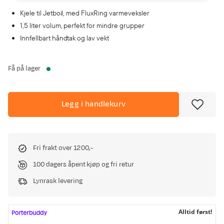
Kjele til Jetboil, med FluxRing varmeveksler
1,5 liter volum, perfekt for mindre grupper
Innfellbart håndtak og lav vekt
Få på lager
Legg i handlekurv
Fri frakt over 1200,-
100 dagers åpent kjøp og fri retur
Lynrask levering
Alltid først!