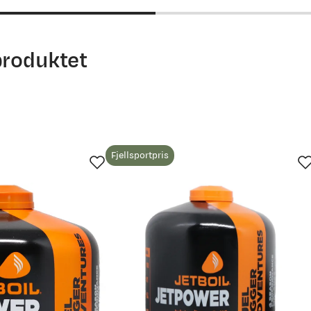
produktet
opp lynraskt. Om man investerer i en presskannepresse, blir d
Fjellsportpris
e. Lett, og tar liten plass.