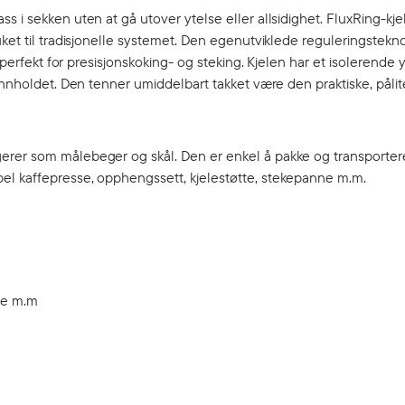
 i sekken uten at gå utover ytelse eller allsidighet. FluxRing-kje
ket til tradisjonelle systemet. Den egenutviklede reguleringstekno
 perfekt for presisjonskoking- og steking. Kjelen har et isolerende y
innholdet. Den tenner umiddelbart takket være den praktiske, pålit
erer som målebeger og skål. Den er enkel å pakke og transporter
el kaffepresse, opphengssett, kjelestøtte, stekepanne m.m.
ne m.m