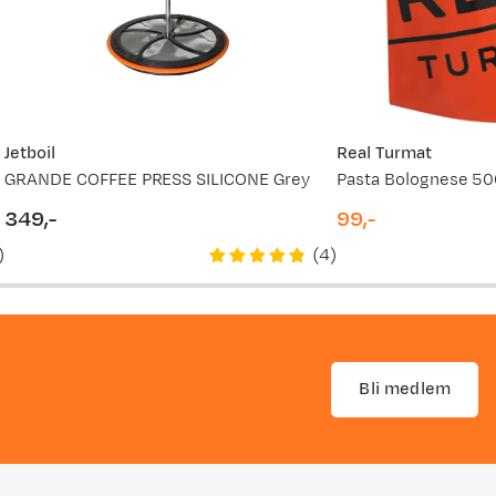
 Lett, enkel
ss for
Jetboil
Real Turmat
GRANDE COFFEE PRESS SILICONE Grey
Pasta Bolognese 5
349,-
99,-
price
price
)
(
4
)
Bli medlem