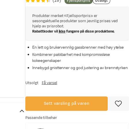
(
19
)
Fjellsportpris
Utsolgt
Produkter merket «Fjellsportpris» er
sesongaktuelle produkter som jevnlig prises ved
hjelp av prisrobot.
Rabattkoder vil
ikke
fungere på disse produktene.
En lett og brukervennlig gassbrenner med høy ytelse
Kombinerer pakkbarhet med kompromissløse
kokeegenskaper
Innebygd gnisttenner og god justering av brennstyrken
Utsolgt
Få varsel
Sett varsling på varen
Passende tilbehør