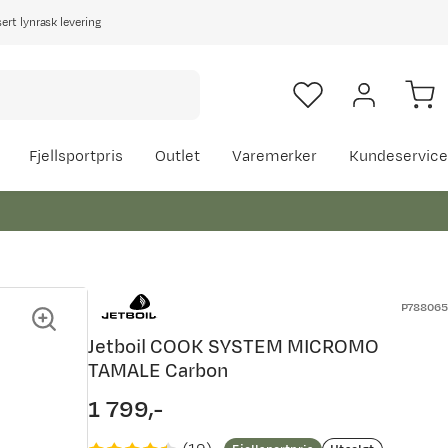
rt lynrask levering
Fjellsportpris
Outlet
Varemerker
Kundeservice
P788065
Jetboil COOK SYSTEM MICROMO
TAMALE Carbon
1 799,-
price