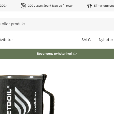
1200,-
100 dagers åpent kjøp og fri retur
Klimakompense
iviteter
SALG
Nyheter
Sesongens nyheter her!
👉