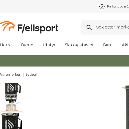
Fri frakt over 
Herre
Dame
Utstyr
Sko og støvler
Barn
Akt
Varemerker
Jetboil