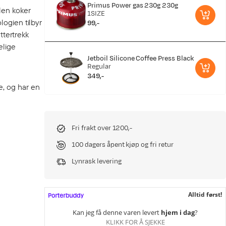
Primus Power gas 230g 230g
len koker
1SIZE
logien tilbyr
99,-
price
ttertrekk
elige
Jetboil Silicone Coffee Press Black
Regular
349,-
price
e, og har en
Fri frakt over 1200,-
100 dagers åpent kjøp og fri retur
Lynrask levering
Alltid først!
Kan jeg få denne varen levert
hjem i dag
?
KLIKK FOR Å SJEKKE