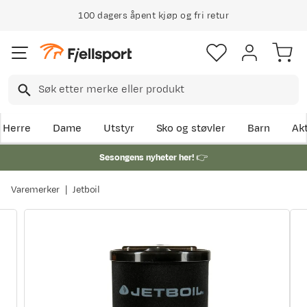
100 dagers åpent kjøp og fri retur
Herre
Dame
Utstyr
Sko og støvler
Barn
Akt
Sesongens nyheter her!
👉
Varemerker
Jetboil