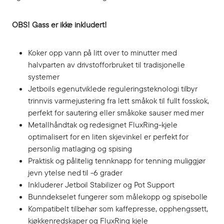
OBS! Gass er ikke inkludert!
Koker opp vann på litt over to minutter med
halvparten av drivstofforbruket til tradisjonelle
systemer
Jetboils egenutviklede reguleringsteknologi tilbyr
trinnvis varmejustering fra lett småkok til fullt fosskok,
perfekt for sautering eller småkoke sauser med mer
Metallhåndtak og redesignet FluxRing-kjele
optimalisert for en liten skjevinkel er perfekt for
personlig matlaging og spising
Praktisk og pålitelig tennknapp for tenning muliggjør
jevn ytelse ned til -6 grader
Inkluderer Jetboil Stabilizer og Pot Support
Bunndekselet fungerer som målekopp og spisebolle
Kompatibelt tilbehør som kaffepresse, opphengssett,
kjøkkenredskaper og FluxRing kjele