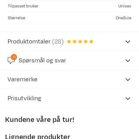
Tilpasset bruker
Unisex
Størrelse
OneSize
Produktomtaler
(
28
)
0
4.8
Spørsmål og svar
Varemerke
basert på 27 anmeldelser
Prisutvikling
Kundene våre på tur!
Lise
Bekreftet kjøper
3500
10 måneder siden
3000
Lignende produkter
Kjøpt størrelse:
1SIZE