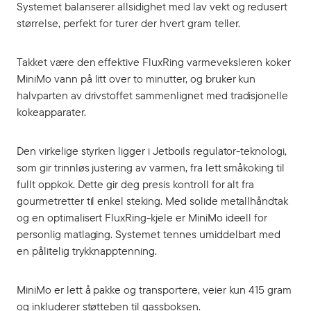
Systemet balanserer allsidighet med lav vekt og redusert
størrelse, perfekt for turer der hvert gram teller.
Takket være den effektive FluxRing varmeveksleren koker
MiniMo vann på litt over to minutter, og bruker kun
halvparten av drivstoffet sammenlignet med tradisjonelle
kokeapparater.
Den virkelige styrken ligger i Jetboils regulator-teknologi,
som gir trinnløs justering av varmen, fra lett småkoking til
fullt oppkok. Dette gir deg presis kontroll for alt fra
gourmetretter til enkel steking. Med solide metallhåndtak
og en optimalisert FluxRing-kjele er MiniMo ideell for
personlig matlaging. Systemet tennes umiddelbart med
en pålitelig trykknapptenning.
MiniMo er lett å pakke og transportere, veier kun 415 gram
og inkluderer støtteben til gassboksen.