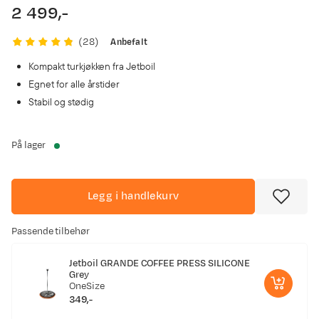
2 499,-
price
Anbefalt
(
28
)
Kompakt turkjøkken fra Jetboil
Egnet for alle årstider
Stabil og stødig
På lager
Legg i handlekurv
Passende tilbehør
Jetboil GRANDE COFFEE PRESS SILICONE
Grey
OneSize
349,-
price