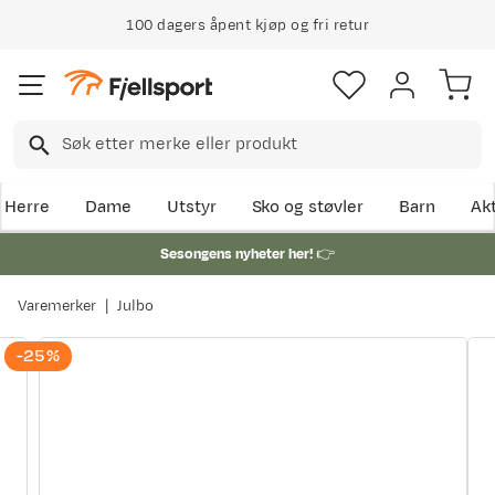
100 dagers åpent kjøp og fri retur
Herre
Dame
Utstyr
Sko og støvler
Barn
Akt
Sesongens nyheter her!
👉
Varemerker
Julbo
-25%