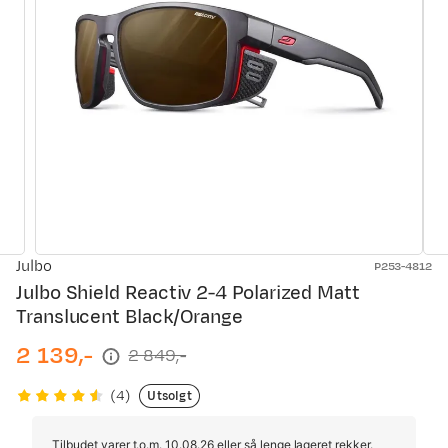
Julbo
P253-4812
Julbo Shield Reactiv 2-4 Polarized Matt
Translucent Black/Orange
2 139,-
2 849,-
discounted
original
price
price
Utsolgt
(
4
)
Tilbudet varer t.o.m. 10.08.26 eller så lenge lageret rekker.