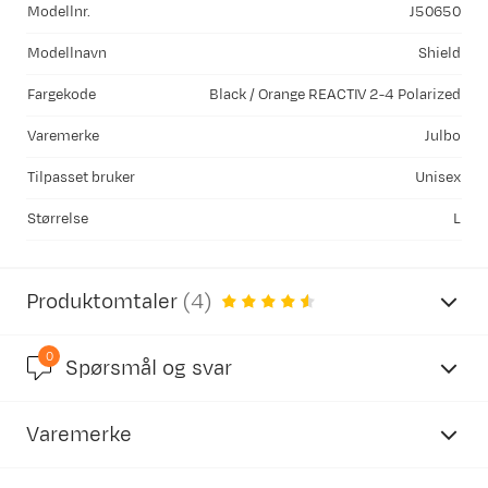
Modellnr.
J50650
Modellnavn
Shield
Fargekode
Black / Orange REACTIV 2-4 Polarized
Varemerke
Julbo
Tilpasset bruker
Unisex
Størrelse
L
Produktomtaler
(
4
)
0
4.2
Spørsmål og svar
Varemerke
basert på 29 anmeldelser