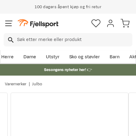
100 dagers åpent kjøp og fri retur
Herre
Dame
Utstyr
Sko og støvler
Barn
Akt
Sesongens nyheter her!
👉
Varemerker
Julbo