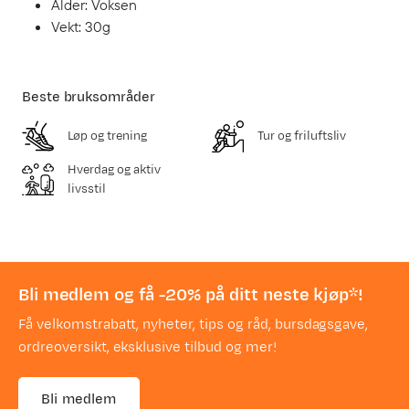
Alder: Voksen
Vekt: 30g
Beste bruksområder
Løp og trening
Tur og friluftsliv
Hverdag og aktiv
livsstil
Bli medlem og få -20% på ditt neste kjøp*!
Få velkomstrabatt, nyheter, tips og råd, bursdagsgave,
ordreoversikt, eksklusive tilbud og mer!
Bli medlem