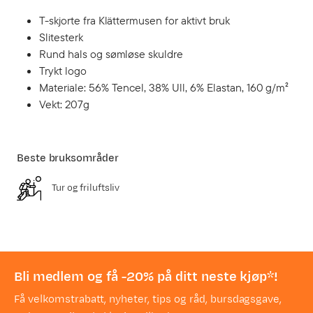
T-skjorte fra Klättermusen for aktivt bruk
Slitesterk
Rund hals og sømløse skuldre
Trykt logo
Materiale: 56% Tencel, 38% Ull, 6% Elastan, 160 g/m²
Vekt: 207g
Beste bruksområder
Tur og friluftsliv
Bli medlem og få -20% på ditt neste kjøp*!
Få velkomstrabatt, nyheter, tips og råd, bursdagsgave,