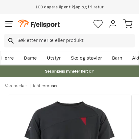
100 dagers åpent kjøp og fri retur
Herre
Dame
Utstyr
Sko og støvler
Barn
Akt
Sesongens nyheter her!
👉
Varemerker
Klättermusen