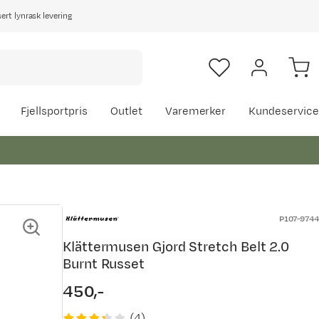
rt lynrask levering
Fjellsportpris
Outlet
Varemerker
Kundeservice
P107-9744
Klättermusen Gjord Stretch Belt 2.0
Burnt Russet
450,-
price
(
4
)