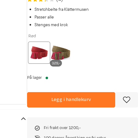
Stretchbelte fra Klättermusen
Passer alle
Stenges med krok
Rød
329,-
På lager
Legg i handlekurv
Fri frakt over 1200,-