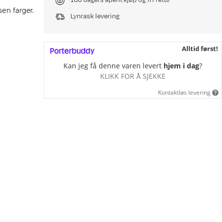
100 dagers åpent kjøp og fri retur
sen farger.
Lynrask levering
Alltid først!
Kan jeg få denne varen levert
hjem i dag
?
KLIKK FOR Å SJEKKE
Kontaktløs levering