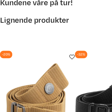
Kundene våre på tur!
Anstein
550
4 år siden
500
Lignende produkter
Stramminga fungerar ikkje skikkeleg, løsnar sakte men sikkert
450
400
350
Marte S
-20%
-32%
300
5 år siden
8. mai
21. mai
3. jun.
16. 
Sklir ut og holder seg ikke dit man har justert det, irriterende -
Prisdato
29.06.2026
William
Bekreftet kjøper
28.05.2026
3 uker siden