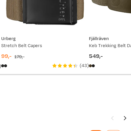
450,-
329,-
329,-
Urberg
Fjällräven
Stretch Belt Capers
Keb Trekking Belt D
450,-
99,-
549,-
179,-
discounted
original
price
(
43
)
)
price
price