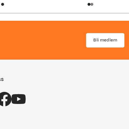
price
discounted
original
price
price
Bli medlem
ss