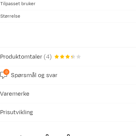
Tilpasset bruker
Størrelse
Produktomtaler
(
4
)
0
Spørsmål og svar
3.3
Varemerke
basert på 4 anmeldelser
Prisutvikling