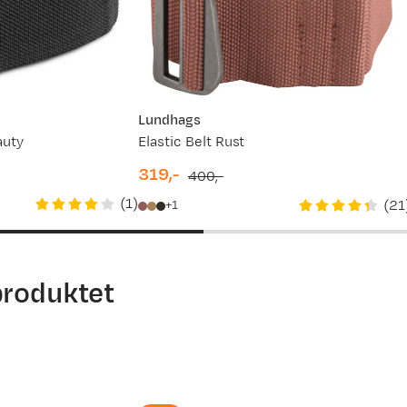
Lundhags
auty
Elastic Belt Rust
319,-
400,-
discounted
original
(
1
)
(
21
1
price
price
produktet