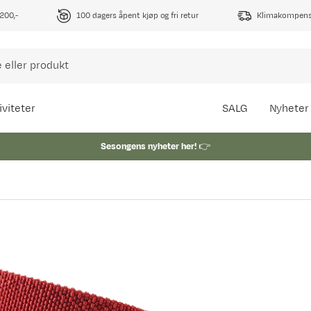
1200,-
100 dagers åpent kjøp og fri retur
Klimakompense
iviteter
SALG
Nyheter
Sesongens nyheter her!
👉