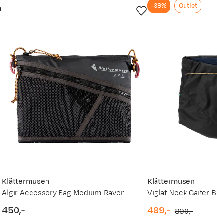
-39%
Outlet
Klättermusen
Klättermusen
Algir Accessory Bag Medium Raven
Viglaf Neck Gaiter B
450,-
489,-
800,-