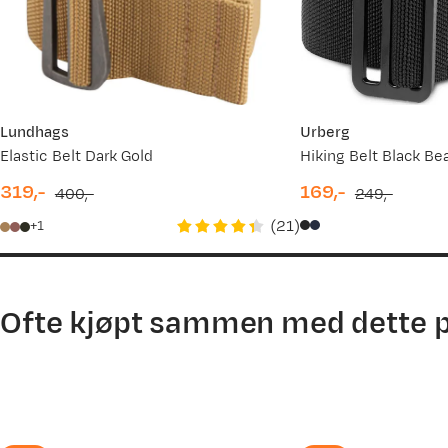
Valgt farge:
Burnt Russet
06.01.2026
Kjøpt størrelse:
One Size
04.12.2025
28.11.2025
Lundhags
Urberg
Elastic Belt Dark Gold
Hiking Belt Black Be
07.08.2025
Knut
Bekreftet kjøper
319,-
169,-
400,-
249,-
7 måneder siden
discounted
original
discounted
original
(
21
)
1
price
price
price
price
Valgt farge:
Raven
Kjøpt størrelse:
One Size
Ofte kjøpt sammen med dette 