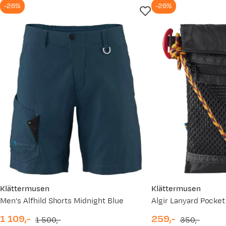
-26%
-26%
Klättermusen
Klättermusen
Men's Alfhild Shorts Midnight Blue
Algir Lanyard Pocke
1 109,-
259,-
1 500,-
350,-