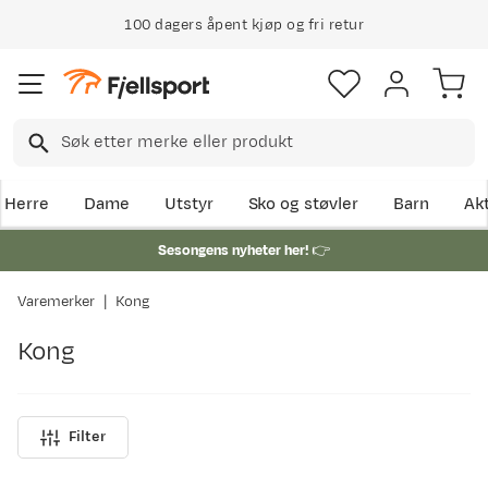
100 dagers åpent kjøp og fri retur
Herre
Dame
Utstyr
Sko og støvler
Barn
Akt
Sesongens nyheter her!
👉
Varemerker
Kong
Kong
Filter