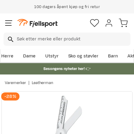
100 dagers åpent kjøp og fri retur
Herre
Dame
Utstyr
Sko og støvler
Barn
Akt
Sesongens nyheter her!
👉
Varemerker
Leatherman
-28%