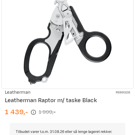
Leatherman
P269328
Leatherman Raptor m/ taske Black
1 439,-
1 999,-
discounted
original
price
price
Tilbudet varer t.o.m. 31.08.26 eller så lenge lageret rekker.