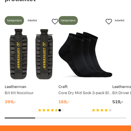
Fjellsportpris
Anbefalt
Fjellsportpris
Anbefalt
Leatherman
Craft
Leatherm
Bit Kit Nocolour
Core Dry Mid Sock 3-pack Black
Bit Driver
399,-
169,-
519,-
price
price
price