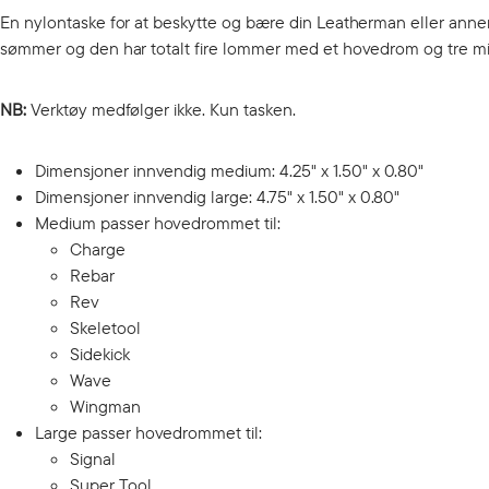
En nylontaske for at beskytte og bære din Leatherman eller annen 
sømmer og den har totalt fire lommer med et hovedrom og tre mind
NB:
Verktøy medfølger ikke. Kun tasken.
Dimensjoner innvendig medium: 4.25" x 1.50" x 0.80"
Dimensjoner innvendig large: 4.75" x 1.50" x 0.80"
Medium passer hovedrommet til:
Charge
Rebar
Rev
Skeletool
Sidekick
Wave
Wingman
Large passer hovedrommet til:
Signal
Super Tool