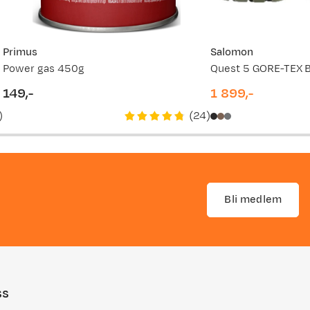
Primus
Salomon
Power gas 450g
149,-
1 899,-
price
price
)
(
24
)
Bli medlem
ss