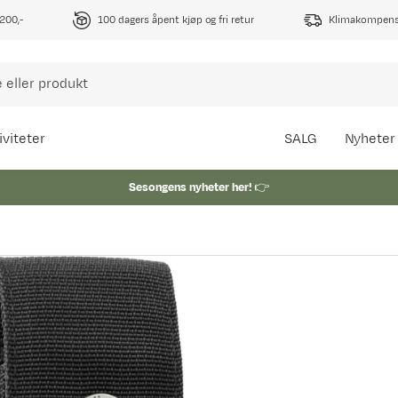
1200,-
100 dagers åpent kjøp og fri retur
Klimakompense
iviteter
SALG
Nyheter
Sesongens nyheter her!
👉