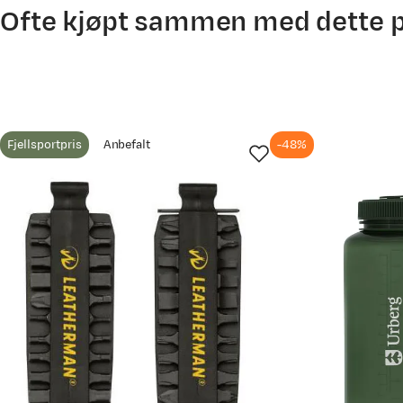
Ofte kjøpt sammen med dette 
Jan-Erlend
Bekreftet kjøper
4 år siden
Fjellsportpris
Anbefalt
-48%
Kjøpt størrelse:
1SIZE
Valgt farge:
Sort
Perfekt passform for Wave og bitsforlenger.
Kjell
5 år siden