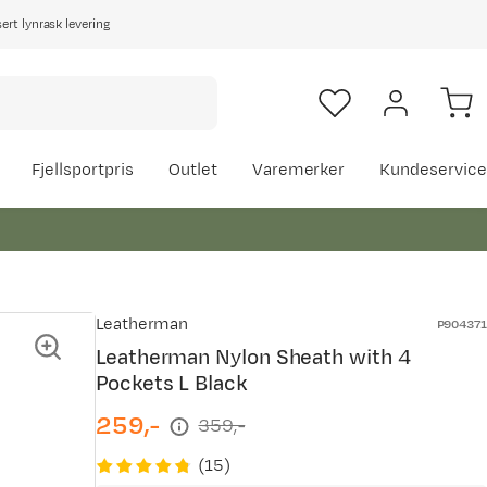
rt lynrask levering
Fjellsportpris
Outlet
Varemerker
Kundeservice
Leatherman
P904371
Leatherman Nylon Sheath with 4
Pockets L Black
259,-
359,-
discounted
original
price
price
(
15
)