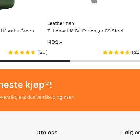
holder godt på et ildstål.
Leatherman
ml Kombu Green
Tilbehør LM Bit Forlenger ES Steel
499,-
price
(
20
)
(
21
sser Wawe . Solid kvalitet og enkel å bruke til daglig.
neste kjøp*!
versikt, eksklusive tilbud og mer!
.
Om oss
Følg o