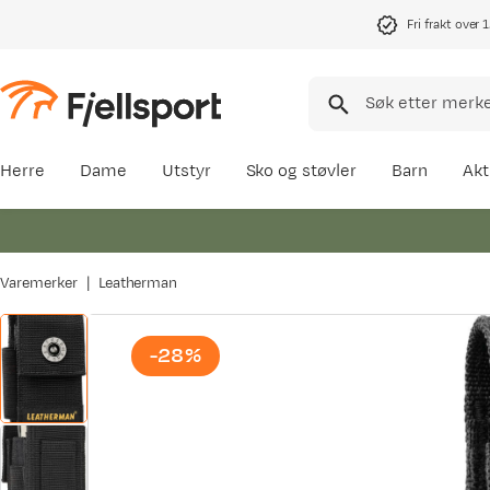
Fri frakt over 
Herre
Dame
Utstyr
Sko og støvler
Barn
Akt
Varemerker
Leatherman
-28%