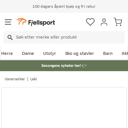
100 dagers åpent kjøp og fri retur
Herre
Dame
Utstyr
Sko og støvler
Barn
Akt
Sesongens nyheter her!
👉
Varemerker
Leki