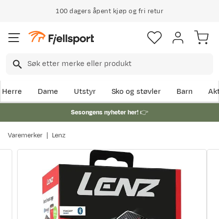
100 dagers åpent kjøp og fri retur
Herre
Dame
Utstyr
Sko og støvler
Barn
Akt
Sesongens nyheter her!
👉
Varemerker
Lenz