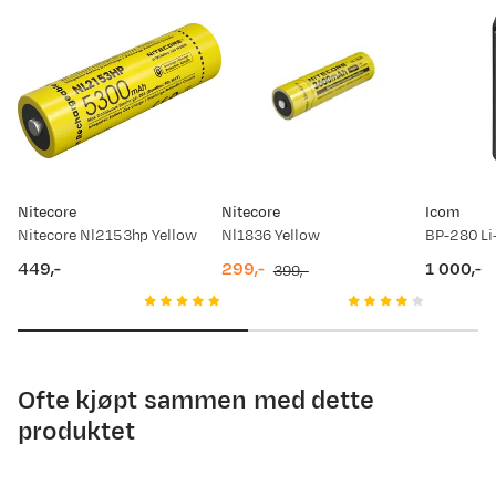
Nitecore
Nitecore
Icom
Nitecore Nl2153hp Yellow
Nl1836 Yellow
449,-
299,-
1 000,-
399,-
price
discounted
original
price
price
price
Ofte kjøpt sammen med dette
produktet