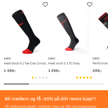
Lenz
Lenz
Lenz
Heat Sock 6.1 Toe Cap Compression Black
Heat sock 5.1 TC Grey
Performan
1 499,-
1 299,-
299,-
price
price
price
Bli medlem og få -20% på ditt neste kjøp*!
Få velkomstrabatt, nyheter, tips og råd, bursdagsgave,