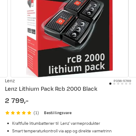
Lenz
P356-5769
Lenz Lithium Pack Rcb 2000 Black
2 799,-
price
Bestillingsvare
(
1
)
Kraftfulle litiumbatterier til Lenz' varmeprodukter
Smart temperaturkontroll via app og direkte varmetrinn