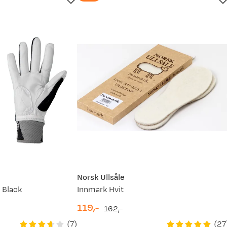
Norsk Ullsåle
 Black
Innmark Hvit
119,-
162,-
discounted
original
(
7
)
(
27