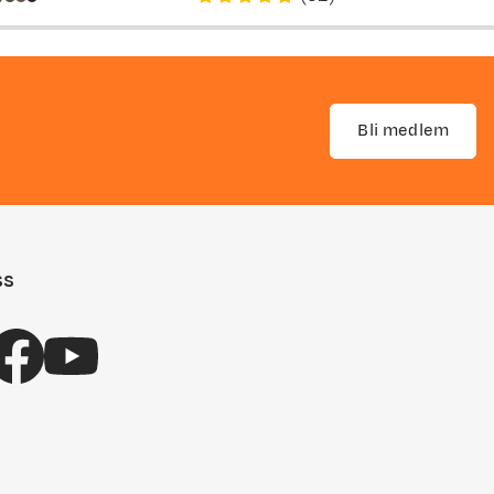
price
price
Bli medlem
ss