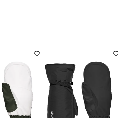
un.
30. jun.
13. jul.
26. jul.