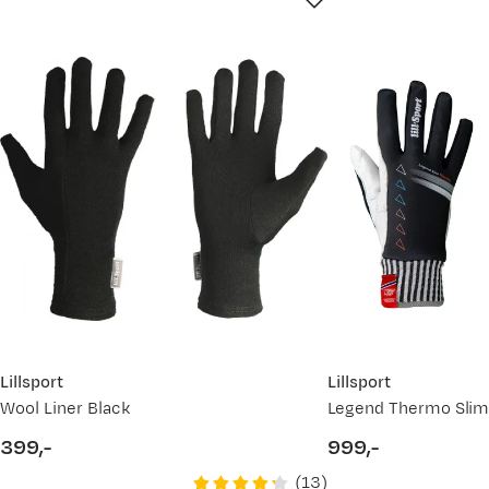
Dag
Bekreftet kjøper
3 år siden
Kjøpt størrelse:
10
Valgt farge:
Black
Lillsport
Lillsport
Wool Liner Black
Legend Thermo Slim
399,-
999,-
price
price
(
13
)