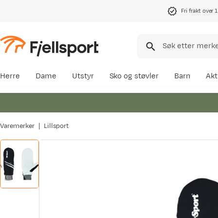
Fri frakt over 
Herre
Dame
Utstyr
Sko og støvler
Barn
Akt
Varemerker
Lillsport