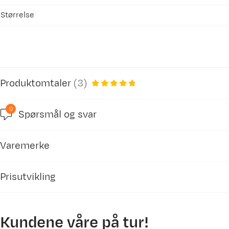
Størrelse
Produktomtaler
(
3
)
0
Spørsmål og svar
4.8
Varemerke
basert på 5 anmeldelser
Prisutvikling
Kundene våre på tur!
Anne B
950
Bekreftet kjøper