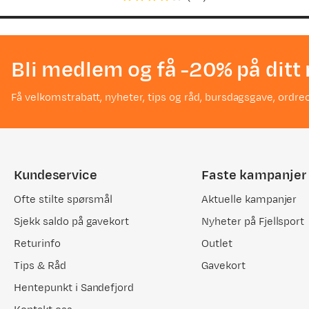
Bli medlem og få -20% på ditt 
Få velkomstrabatt, nyheter, tips og råd, bursdagsgave, ordreo
Kundeservice
Faste kampanjer
Ofte stilte spørsmål
Aktuelle kampanjer
Sjekk saldo på gavekort
Nyheter på Fjellsport
Returinfo
Outlet
Tips & Råd
Gavekort
Hentepunkt i Sandefjord