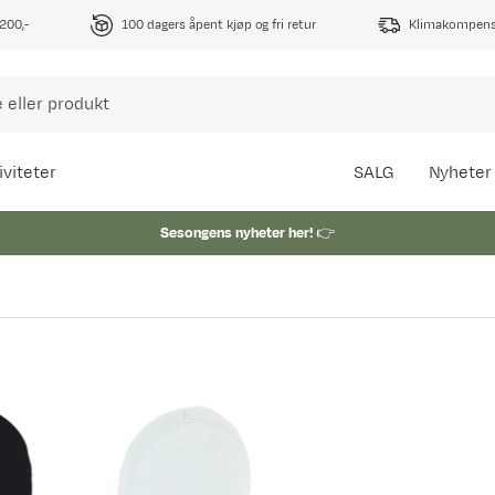
1200,-
100 dagers åpent kjøp og fri retur
Klimakompense
iviteter
SALG
Nyheter
Sesongens nyheter her!
👉