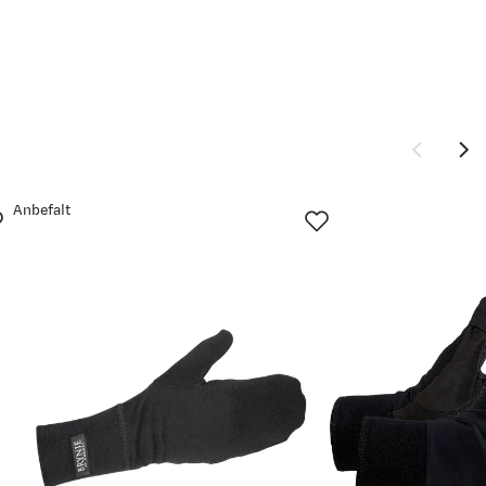
Anbefalt
Ny pris
899,-
629,-