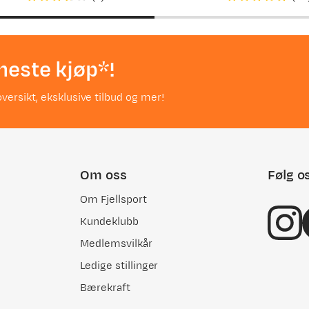
price
price
neste kjøp*!
versikt, eksklusive tilbud og mer!
Om oss
Følg o
Om Fjellsport
Kundeklubb
Medlemsvilkår
Ledige stillinger
Bærekraft