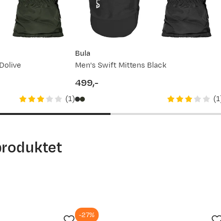
Bula
u er godt aktiv for å gi tilstrekkelig varme. Skitur aktivitet i 
Dolive
Men's Swift Mittens Black
499,-
price
(
1
)
(
1
produktet
-27%