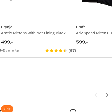
899,-
629,-
899,-
Brynje
Craft
moderat kulde
Arctic Mittens with Net Lining Black
Adv Speed Miten Bl
629,-
499,-
599,-
price
price
)
(
67
)
2
varianter
899,-
-26%