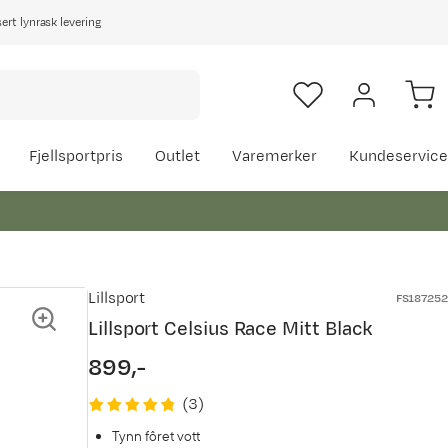
rt lynrask levering
Fjellsportpris
Outlet
Varemerker
Kundeservice
Lillsport
FS187252
Lillsport Celsius Race Mitt Black
899,-
price
(
3
)
Tynn fôret vott