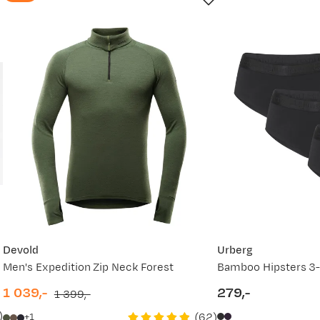
Devold
Urberg
Men's Expedition Zip Neck Forest
1 039,-
279,-
1 399,-
discounted
original
price
)
(
62
)
1