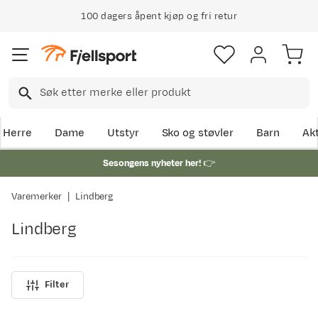
100 dagers åpent kjøp og fri retur
Herre
Dame
Utstyr
Sko og støvler
Barn
Akt
Sesongens nyheter her!
👉
Varemerker
Lindberg
Lindberg
Filter