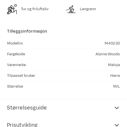
Tur og friluftsliv
Langrenn
Tilleggsinformasjon
Modellnr.
M40230
Fargekode
Alpine Woods
Varemerke
Maloja
Tilpasset bruker
Herre
Størrelse
M/L
Størrelsesguide
Prisutvikling
Maloja
bekledning herre