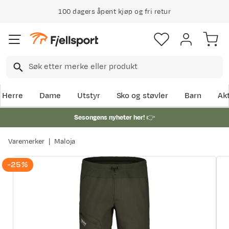
100 dagers åpent kjøp og fri retur
Herre
Dame
Utstyr
Sko og støvler
Barn
Akt
Sesongens nyheter her!
👉
Varemerker
Maloja
-25%