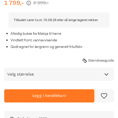
1 799,-
2 399,-
discounted
original
price
price
Tilbudet varer t.o.m. 10.08.26 eller så lenge lageret rekker.
Allsidig bukse fra Maloja til herre
Vindtett front, vannavvisende
Godt egnet for langrenn og generelt friluftsliv
Størrelsesguide
Velg størrelse
Legg i handlekurv