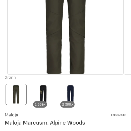
Grønn
1 559,-
2 399,-
Maloja
FS687410
Maloja Marcusm. Alpine Woods