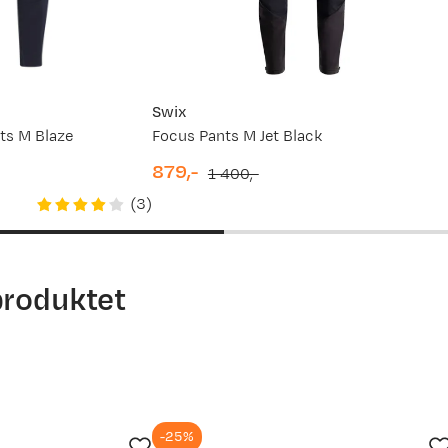
Swix
ts M Blaze
Focus Pants M Jet Black
879,-
1 400,-
discounted
original
(
3
)
price
price
produktet
-25%