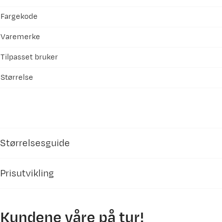
Fargekode
Varemerke
Tilpasset bruker
Størrelse
Størrelsesguide
Prisutvikling
Maloja
bekledning herre
Kundene våre på tur!