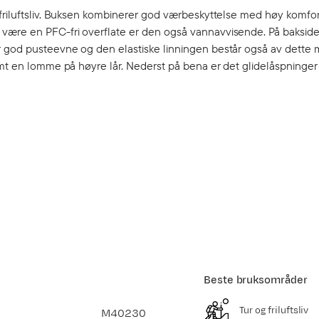
 friluftsliv. Buksen kombinerer god værbeskyttelse med høy komfo
 være en PFC-fri overflate er den også vannavvisende. På baksid
 god pusteevne og den elastiske linningen består også av dette m
amt en lomme på høyre lår. Nederst på bena er det glidelåspninger
Beste bruksområder
Tur og friluftsliv
M40230