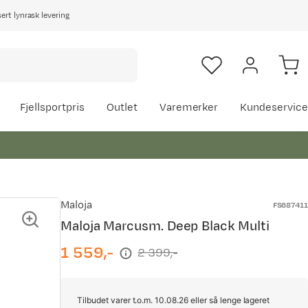
rt lynrask levering
Fjellsportpris
Outlet
Varemerker
Kundeservice
Maloja
FS687411
Maloja Marcusm. Deep Black Multi
1 559,-
2 399,-
discounted
original
price
price
Tilbudet varer t.o.m. 10.08.26 eller så lenge lageret