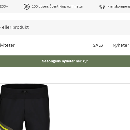
1200,-
100 dagers åpent kjøp og fri retur
Klimakompense
iviteter
SALG
Nyheter
Sesongens nyheter her!
👉