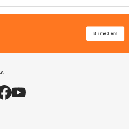
price
price
Bli medlem
ss