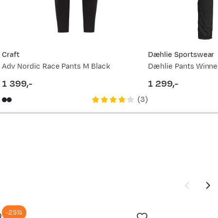
2 399,-
1 799,-
2 399,-
Craft
Dæhlie Sportswear
Adv Nordic Race Pants M Black
Dæhlie Pants Winner
1 799,-
1 399,-
1 299,-
price
price
(
3
)
2 399,-
-25%