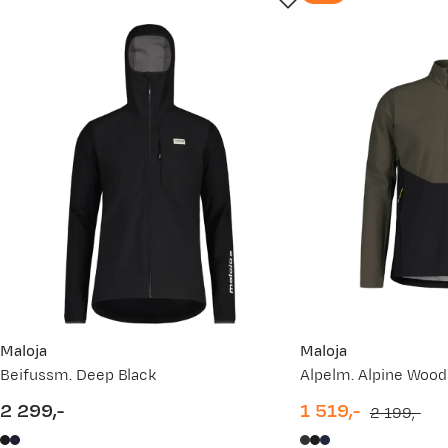
Maloja
Maloja
Beifussm. Deep Black
Alpelm. Alpine Wood
2 299,-
1 519,-
2 199,-
price
discounted
original