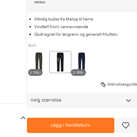
rekker.
Allsidig bukse fra Maloja til herre
Vindtett front, vannavvisende
Godt egnet for langrenn og generelt friluftsliv
Sort
1 799,-
2 399,-
Størrelsesguide
Velg størrelse
Legg i handlekurv