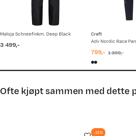
13.04.2026
25.02.2026
26.01.2026
Maloja Schneefinkm. Deep Black
Craft
Adv Nordic Race Pan
3 499,-
24.12.2025
price
799,-
1 399,-
discounted
original
07.08.2025
price
price
Ofte kjøpt sammen med dette 
-31%