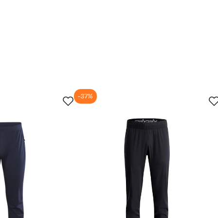
L
XL
172-176
176-180
98-102
102-106
74-78
78-82
102-106
106-110
-37%
84-86
86-88
jun.
29. jun.
12. jul.
25. jul.
 Det er alltid greit med litt hjelp. For mer detaljert info om h
ett størrelse
(åpner ny side)
service.