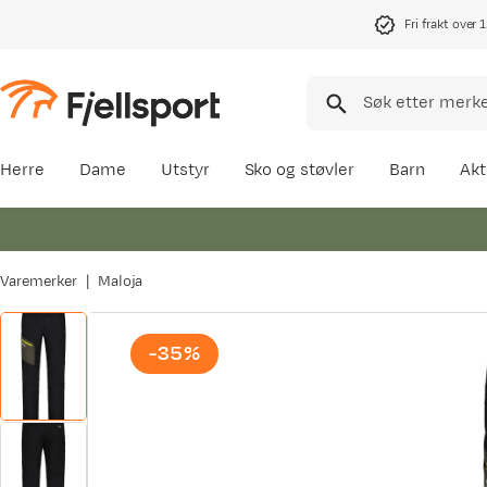
Fri frakt over 
Herre
Dame
Utstyr
Sko og støvler
Barn
Akt
Varemerker
Maloja
-35%