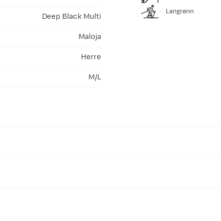
Langrenn
Deep Black Multi
Maloja
Herre
M/L