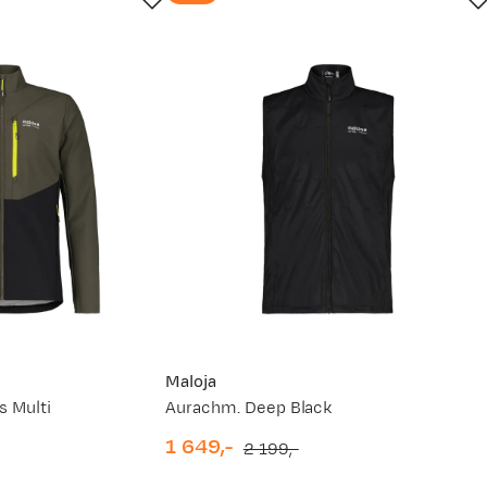
Maloja
s Multi
Aurachm. Deep Black
1 649,-
2 199,-
discounted
original