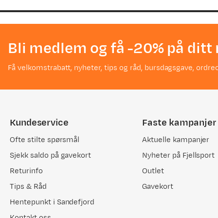
price
price
Bli medlem og få -20% på ditt 
Få velkomstrabatt, nyheter, tips og råd, bursdagsgave, ordreo
Kundeservice
Faste kampanjer
Ofte stilte spørsmål
Aktuelle kampanjer
Sjekk saldo på gavekort
Nyheter på Fjellsport
Returinfo
Outlet
Tips & Råd
Gavekort
Hentepunkt i Sandefjord
Kontakt oss