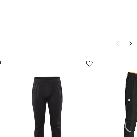
Ny pris
vordan
1 559,-
1 799,-