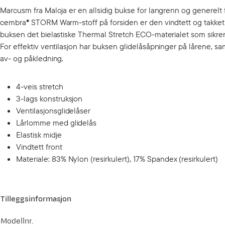
Marcusm fra Maloja er en allsidig bukse for langrenn og generelt
cembra® STORM Warm-stoff på forsiden er den vindtett og takket
buksen det bielastiske Thermal Stretch ECO-materialet som sikrer
For effektiv ventilasjon har buksen glidelåsåpninger på lårene, s
av- og påkledning.
4-veis stretch
3-lags konstruksjon
Ventilasjonsglidelåser
Lårlomme med glidelås
Elastisk midje
Vindtett front
Materiale: 83% Nylon (resirkulert), 17% Spandex (resirkulert)
Tilleggsinformasjon
Modellnr.