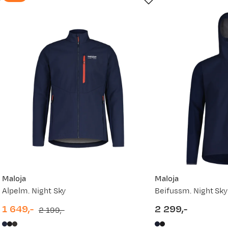
Maloja
Maloja
Alpelm. Night Sky
Beifussm. Night Sky
1 649,-
2 299,-
2 199,-
discounted
original
price