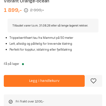
Vibrant Orange-ocean
1 899,-
2 999,-
discounted
original
price
price
Tilbudet varer t.o.m. 31.08.26 eller så lenge lageret rekker.
Trippelsertifisert tau fra Mammut på 50 meter
Lett, allsidig og pålitelig for krevende klatring
Perfekt for topptur, isklatring eller fjellklatring
Få på lager
Legg i handlekurv
Fri frakt over 1200,-