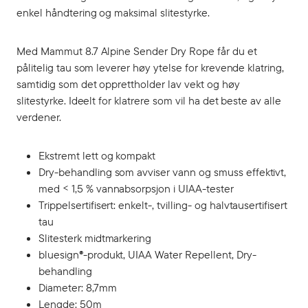
enkel håndtering og maksimal slitestyrke.
Med Mammut 8.7 Alpine Sender Dry Rope får du et
pålitelig tau som leverer høy ytelse for krevende klatring,
samtidig som det opprettholder lav vekt og høy
slitestyrke. Ideelt for klatrere som vil ha det beste av alle
verdener.
Ekstremt lett og kompakt
Dry-behandling som avviser vann og smuss effektivt,
med < 1,5 % vannabsorpsjon i UIAA-tester
Trippelsertifisert: enkelt-, tvilling- og halvtausertifisert
tau
Slitesterk midtmarkering
bluesign®-produkt, UIAA Water Repellent, Dry-
behandling
Diameter: 8,7mm
Lengde: 50m