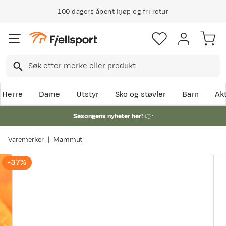
100 dagers åpent kjøp og fri retur
Herre
Dame
Utstyr
Sko og støvler
Barn
Akt
Sesongens nyheter her!
👉
Varemerker
Mammut
-37%