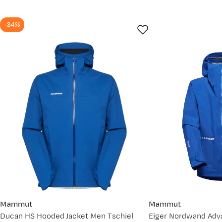
1500
Hofte
87-90
91-98
99-106
107-114
-34%
1000
10. mai
23. mai
5. jun.
18. 
Størrelse
S
M
M
L
Mål (cm)
44
46
48
50
Prisdato
Innerbenslengde regular
81
81,5
82,5
83,5
09.07.2026
Innerbenslengde short
75,5
76
77,5
28.05.2026
Innerbenslengde long
89,5
90
90,5
09.08.2025
Tips!
Bruk et målebånd når du måler kroppen eller foten din.
Mammut
du måler, har vi laget en god guide til deg. Se
Mammut
Hvordan velge r
Ducan HS Hooded Jacket Men Tschiel