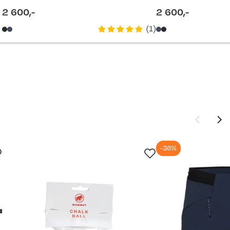
2 600,-
2 600,-
price
price
(
1
)
-36%