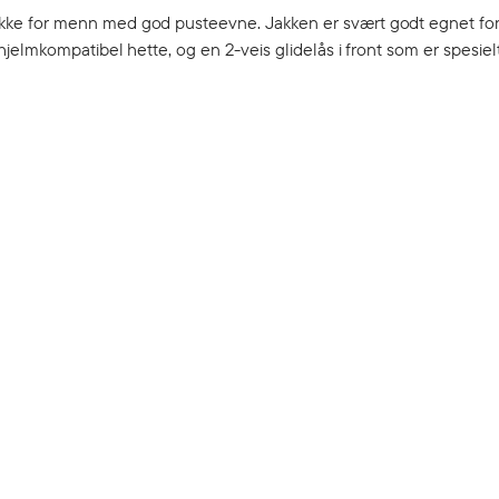
kke for menn med god pusteevne. Jakken er svært godt egnet fo
elmkompatibel hette, og en 2-veis glidelås i front som er spesielt 