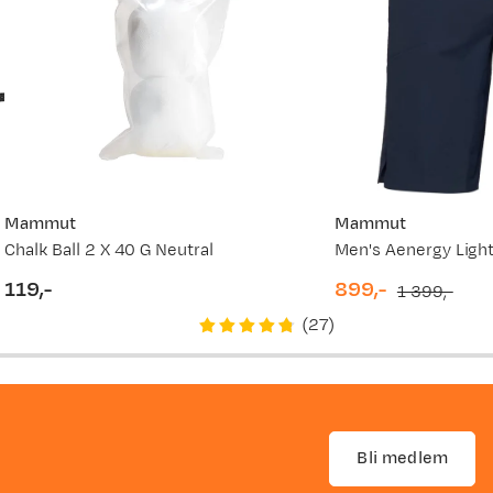
Mammut
Mammut
Chalk Ball 2 X 40 G Neutral
Men's Aenergy Ligh
119,-
899,-
1 399,-
price
discounted
original
(
27
)
price
price
Bli medlem