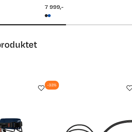
service.
7 999,-
price
produktet
-33%