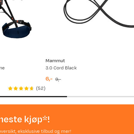
Mammut
ine
3.0 Cord Black
6,-
9,-
discounted
original
(
52
)
price
price
neste kjøp*!
versikt, eksklusive tilbud og mer!