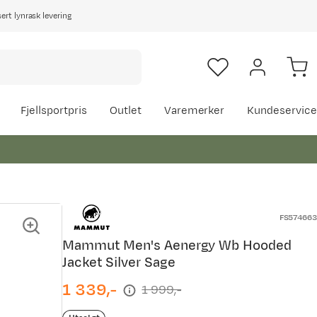
rt lynrask levering
Fjellsportpris
Outlet
Varemerker
Kundeservice
FS574663
Mammut Men's Aenergy Wb Hooded
Jacket Silver Sage
1 339,-
1 999,-
discounted
original
price
price