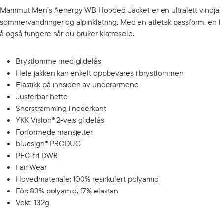
Mammut Men's Aenergy WB Hooded Jacket er en ultralett vindja
sommervandringer og alpinklatring. Med en atletisk passform, en hj
å også fungere når du bruker klatresele.
Brystlomme med glidelås
Hele jakken kan enkelt oppbevares i brystlommen
Elastikk på innsiden av underarmene
Justerbar hette
Snorstramming i nederkant
YKK Vislon® 2-veis glidelås
Forformede mansjetter
bluesign® PRODUCT
PFC-fri DWR
Fair Wear
Hovedmateriale: 100% resirkulert polyamid
Fôr: 83% polyamid, 17% elastan
Vekt: 132g