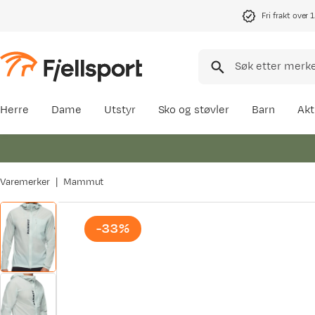
Fri frakt over 
Herre
Dame
Utstyr
Sko og støvler
Barn
Akt
Varemerker
Mammut
-33%