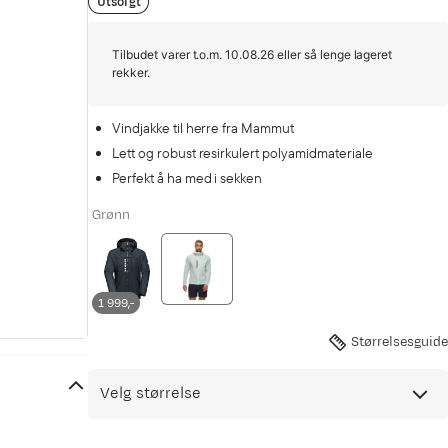
Utsolgt
Tilbudet varer t.o.m. 10.08.26 eller så lenge lageret
rekker.
Vindjakke til herre fra Mammut
Lett og robust resirkulert polyamidmateriale
Perfekt å ha med i sekken
Grønn
1 999,-
Størrelsesguide
Velg størrelse