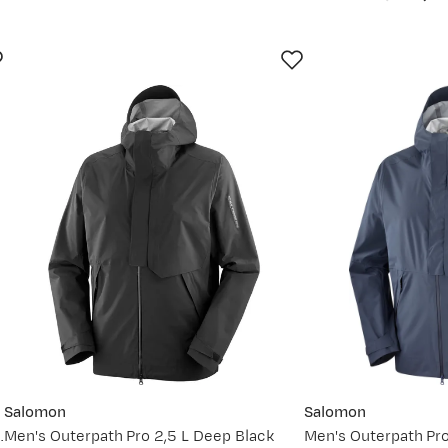
Ny pris
1 339,-
1 999,-
2 199,-
vordan
Salomon
Salomon
ded Jacket Men Black
Men's Outerpath Pro 2,5 L Deep Black
Men's Outerpath Pro