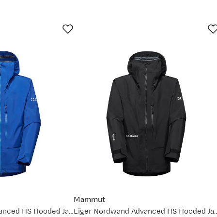
115-122
123-130
jun.
1. jul.
14. jul.
27. jul.
L
XL
XL
XXL
52
54
56
58
84
84,5
78
91
91,5
 Det er alltid greit med litt hjelp. For mer detaljert info om h
Mammut
ett størrelse
(åpner ny side)
Eiger Nordwand Advanced HS Hooded Jacket Men Eiger Blue
Eiger Nordwand Advanced HS Hoo