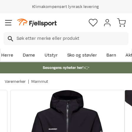
Klimakompensert lynrask levering
Herre
Dame
Utstyr
Sko og støvler
Barn
Akt
Sesongens nyheter her!
👉
Varemerker
Mammut