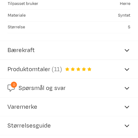
Tilpasset bruker
Herre
Materiale
Syntet
Størrelse
S
Bærekraft
Produktomtaler
(
11
)
0
4.8
Spørsmål og svar
Inneholder resirkulerte materialer
Varemerke
basert på 12 anmeldelser
Vår egen merking av produkter som inneholder
resirkulert materiale.
Størrelsesguide