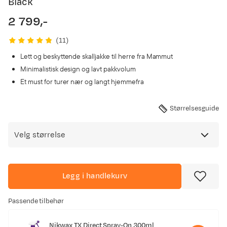
Black
2 799,-
price
(
11
)
Lett og beskyttende skalljakke til herre fra Mammut
Minimalistisk design og lavt pakkvolum
Et must for turer nær og langt hjemmefra
Størrelsesguide
Velg størrelse
Legg i handlekurv
Passende tilbehør
Nikwax TX Direct Spray-On 300ml