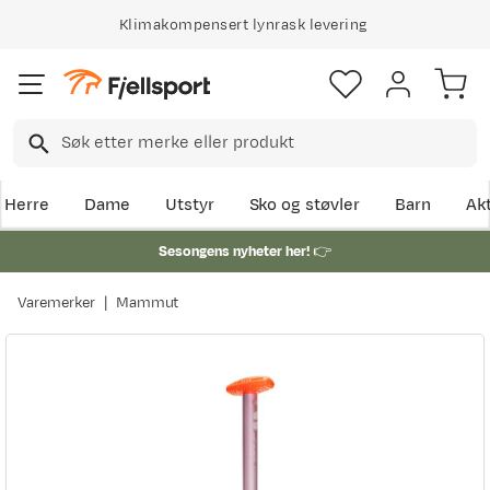
Klimakompensert lynrask levering
Herre
Dame
Utstyr
Sko og støvler
Barn
Akt
Sesongens nyheter her!
👉
Varemerker
Mammut