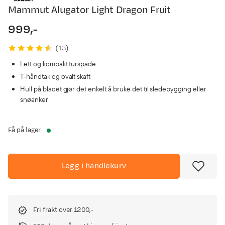
Mammut Alugator Light Dragon Fruit
999,-
price
(
13
)
Lett og kompakt turspade
T-håndtak og ovalt skaft
Hull på bladet gjør det enkelt å bruke det til sledebygging eller
snøanker
Få på lager
Legg i handlekurv
Fri frakt over 1200,-