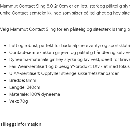
Mammut Contact Sling 8.0 240cm er en lett, sterk og pålitelig s
unike Contact-sømteknikk, noe som sikrer pålitelighet og høy slite
Velg Mammut Contact Sling for en pålitelig og slitesterk løsning p
Lett og robust, perfekt for både alpine eventyr og sportsklatr
Contact-sømteknikken gir jevn og pålitelig håndtering selv v
Dyneema-materiale gir høy styrke og lav vekt, ideelt for kre
Fair Wear-sertifisert og bluesign®-produkt: Utviklet med fokus
UIAA-sertifisert: Oppfyller strenge sikkerhetsstandarder
Bredde: 8mm
Lengde: 240cm
Materiale: 100% dyneema
Vekt: 70g
Tilleggsinformasjon