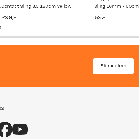
 3 Pack Nocolour
Contact Sling 8.0 180cm Yellow
Sling 16mm - 60c
299,-
69,-
price
price
)
Bli medlem
ss