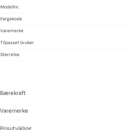
Modellnr.
Fargekode
Varemerke
Tilpasset bruker
Størrelse
Bærekraft
Varemerke
Bluesign®
Bluesign® jobber for bærekraftig produksjon av te
Prisutvikling