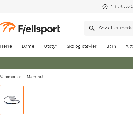
Fri frakt over 
Herre
Dame
Utstyr
Sko og støvler
Barn
Akt
Varemerker
Mammut