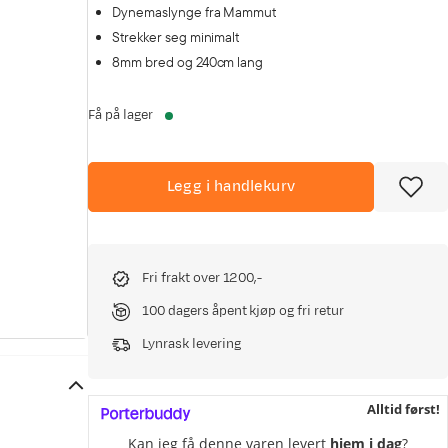
Dynemaslynge fra Mammut
Strekker seg minimalt
8mm bred og 240cm lang
Få på lager
Legg i handlekurv
Fri frakt over 1200,-
100 dagers åpent kjøp og fri retur
Lynrask levering
Alltid først!
Kan jeg få denne varen levert
hjem i dag
?