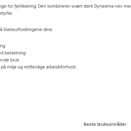
lynge for fjellklatring. Den kombinerer svært sterk Dyneema-vev 
styrke.
å klatreutfordringene dine.
ing
ed belastning
vende bruk
 på miljø og rettferdige arbeidsforhold
Beste bruksområder