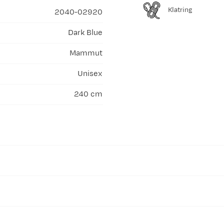
Klatring
2040-02920
Dark Blue
Mammut
Unisex
240 cm
kstiler og stiller strenge krav til kjemikaliebruk og utslipp, fra