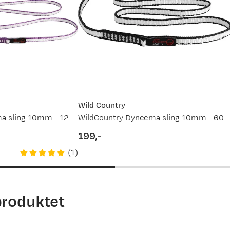
Wild Country
WildCountry Dyneema sling 10mm - 120cm
WildCountry Dyneema sling 10mm - 60cm
199,-
price
(
1
)
produktet