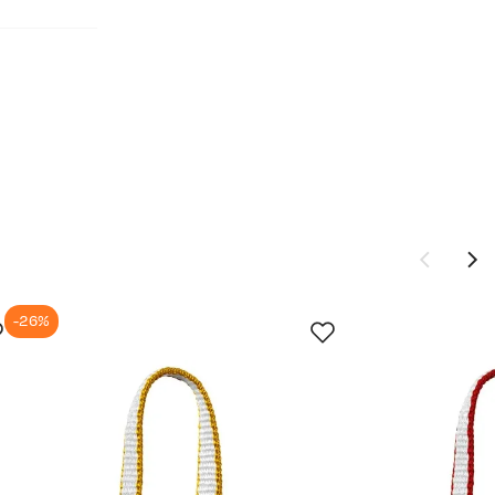
t er
komponenter
-26%
Ny pris