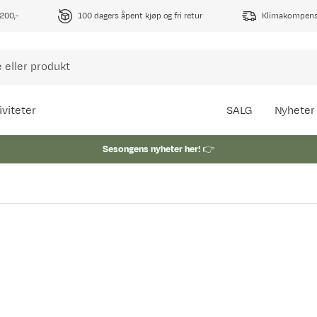
1200,-
100 dagers åpent kjøp og fri retur
Klimakompense
iviteter
SALG
Nyheter
Sesongens nyheter her!
👉