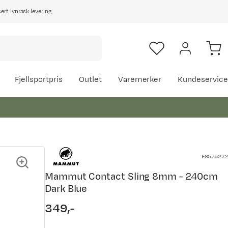
rt lynrask levering
Fjellsportpris
Outlet
Varemerker
Kundeservice
FS575272
Mammut Contact Sling 8mm - 240cm
Dark Blue
349,-
price