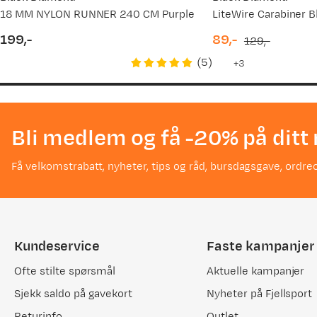
18 MM NYLON RUNNER 240 CM Purple
LiteWire Carabiner B
199,-
89,-
129,-
price
discounted
original
(
5
)
3
price
price
Bli medlem og få -20% på ditt 
Få velkomstrabatt, nyheter, tips og råd, bursdagsgave, ordreo
Kundeservice
Faste kampanjer
Ofte stilte spørsmål
Aktuelle kampanjer
Sjekk saldo på gavekort
Nyheter på Fjellsport
Returinfo
Outlet