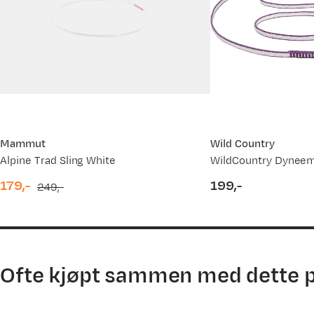
30.06.2026
28.05.2026
05.08.2025
Mammut
Wild Country
Alpine Trad Sling White
179,-
199,-
249,-
discounted
original
price
price
price
Ofte kjøpt sammen med dette 