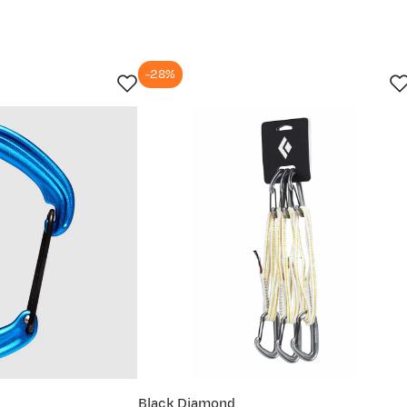
-28%
Black Diamond