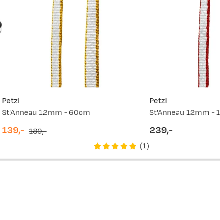
349,-
249,-
349,-
Petzl
Petzl
St'Anneau 12mm - 60cm
St'Anneau 12mm -
139,-
239,-
189,-
discounted
original
price
(
1
)
price
price