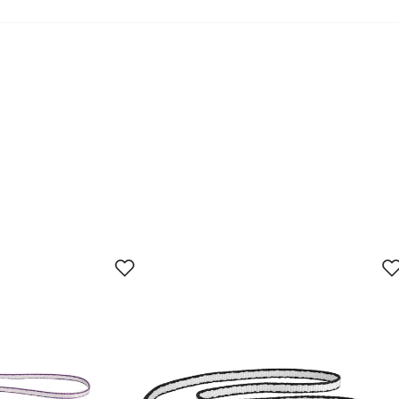
ypen bluesign® PRODUCT betyr at all tekstil benyttet i produkte
ign® SYSTEM Partner. Bluesign® APPROVED brukes på enkelt
jun.
27. jun.
10. jul.
23. jul.