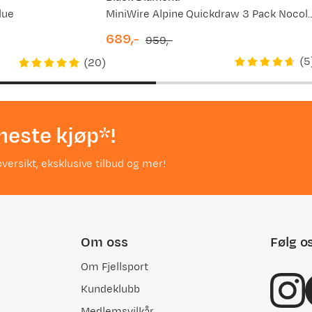
lue
MiniWire Alpine Quickdraw
689,-
959,-
discounted
original
(
5
(
20
)
price
price
neste kjøp*!
versikt, eksklusive tilbud og mer!
Om oss
Følg o
Om Fjellsport
Kundeklubb
Medlemsvilkår